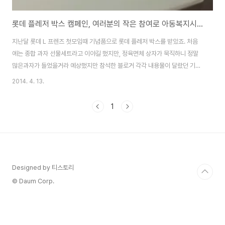
롯데 플레저 박스 캠페인, 여러분의 작은 참여로 아동복지시설 어린이들에게 선물을
지난달 롯데 L 프렌즈 첫모임때 기념품으로 롯데 플레저 박스를 받았죠. 처음
에는 종합 과자 선물세트라고 이야길 했지만, 정육면체 상자가 묵직하니 정말
많은과자가 들었을거라 예상했지만 참석한 블로거 각각 내용물이 달랐던 기억
이 나네요. 그러던 중 롯데에서 빈곤아동, 다문화가정, 조손가정아동까지, 정말
2014. 4. 13.
많은 사람에게 플레저박스를 전달하고 있더군요.따스한 봄볕이 반가운 4월, 이
번에는 아동복지시설에 보드게임, 치료놀이, 운동용품이 담긴 플레저 박스를
1
전달할 예정이라고 합니다. 더 많은 아동복지시설에 플레저박스가 전달될 수
있도록 잠시 페이스북으로 참여가능합니다. ■ 4월 플레저박스 캠페인 기간 |
2014년 4월 7일 (월) ~ 2014년 4월 22일 (화)롯데 플레저박스 캠페인 참
여하기 참여하기 : http..
Designed by 티스토리
© Daum Corp.