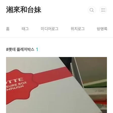
본문 바로가기
湘來和台妹
홈
태그
미디어로그
위치로그
방명록
롯데 플레저박스
1