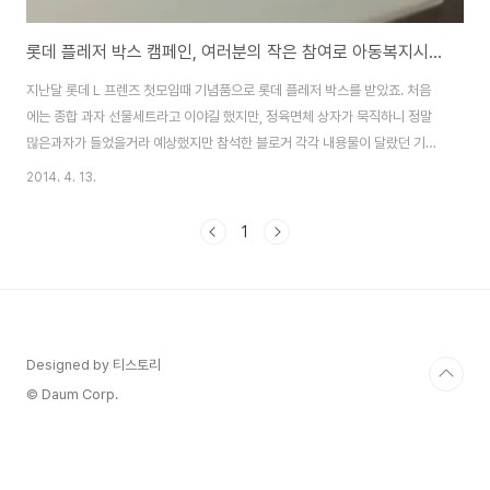
롯데 플레저 박스 캠페인, 여러분의 작은 참여로 아동복지시설 어린이들에게 선물을
지난달 롯데 L 프렌즈 첫모임때 기념품으로 롯데 플레저 박스를 받았죠. 처음
에는 종합 과자 선물세트라고 이야길 했지만, 정육면체 상자가 묵직하니 정말
많은과자가 들었을거라 예상했지만 참석한 블로거 각각 내용물이 달랐던 기억
이 나네요. 그러던 중 롯데에서 빈곤아동, 다문화가정, 조손가정아동까지, 정말
2014. 4. 13.
많은 사람에게 플레저박스를 전달하고 있더군요.따스한 봄볕이 반가운 4월, 이
번에는 아동복지시설에 보드게임, 치료놀이, 운동용품이 담긴 플레저 박스를
1
전달할 예정이라고 합니다. 더 많은 아동복지시설에 플레저박스가 전달될 수
있도록 잠시 페이스북으로 참여가능합니다. ■ 4월 플레저박스 캠페인 기간 |
2014년 4월 7일 (월) ~ 2014년 4월 22일 (화)롯데 플레저박스 캠페인 참
여하기 참여하기 : http..
Designed by 티스토리
© Daum Corp.