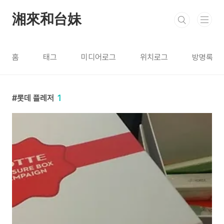
본문 바로가기
湘來和台妹
홈
태그
미디어로그
위치로그
방명록
롯데 플레저
1