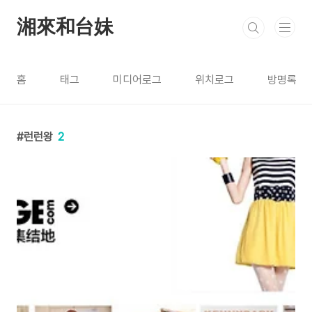
본문 바로가기
湘來和台妹
홈
태그
미디어로그
위치로그
방명록
런런왕
2