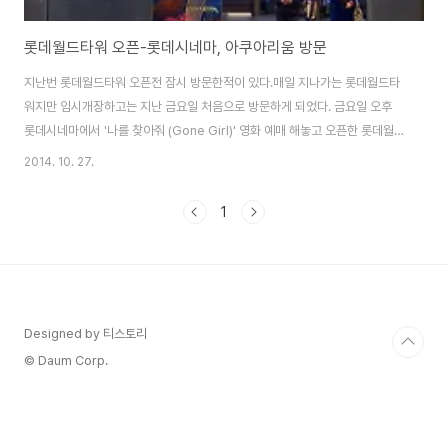
롯데월드타워 오픈-롯데시네마, 아쿠아리움 방문
지난번 롯데월드타워 오픈전 잠시 방문한적이 있다.매일 지나가는 롯데월드타
워지만 임시개장하고는 지난 금요일 처음으로 방문하게 되었다. 금요일 오후
롯데시네마에서 '나를 찾아줘 (Gone Girl)' 영화 예매 해놓고 오픈한 롯데월
드타워 한바퀴를 쭈욱 돌아봤다. 우선 집에서 가까운 엔터동으로 들어가서 쇼
2014. 10. 27.
핑몰을 살펴봤는데 3층에 위치한 어마어마한 하이마트 전체적으로 화이트컬
러와 원목느낌으로 까페느낌도 나고 휴식공간도 의자가 아닌 소파가 있어 편안
1
하게 둘러볼수 있다.이사하거나 신혼가전제품을 한꺼번에 살때는 오히려 오프
라인이 저렴한듯.. ( 하지만 제품 하나하나 살때는 온라인 쇼핑몰이^^ ) 29스트
리트는 이곳 주소에서 따온 이름으로 스파와 미용실, 메이크업숍, 음식점 등으
로 구성. 서울3080은 1930년대 종..
Designed by 티스토리
© Daum Corp.