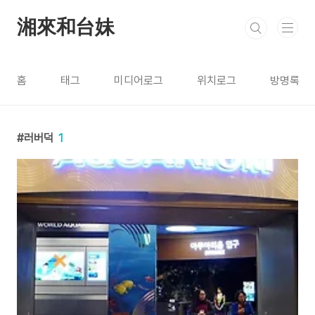
본문 바로가기
湘來和台妹
홈
태그
미디어로그
위치로그
방명록
러버덕
1