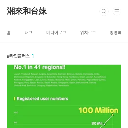
본문 바로가기
湘來和台妹
홈
태그
미디어로그
위치로그
방명록
라인플러스
1