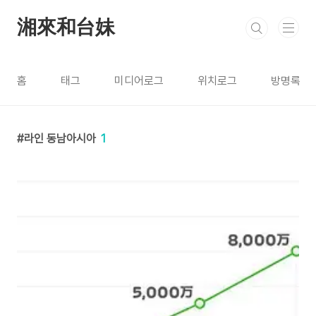
본문 바로가기
湘來和台妹
홈
태그
미디어로그
위치로그
방명록
라인 동남아시아
1