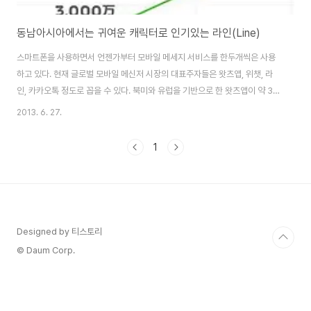
동남아시아에서는 귀여운 캐릭터로 인기있는 라인(Line)
스마트폰을 사용하면서 언젠가부터 모바일 메세지 서비스를 한두개씩은 사용
하고 있다. 현재 글로벌 모바일 메신저 시장의 대표주자들은 왓츠앱, 위챗, 라
인, 카카오톡 정도로 꼽을 수 있다. 북미와 유럽을 기반으로 한 왓츠앱이 약 3억
명의 가입자를 확보하고 있고 중국 비중이 90%가 넘는 위챗은 4억명의 사용
2013. 6. 27.
자를 확보했다. 국내 서비스인 카카오톡의 가입자는 약 9,000만명으로 추산되
며, 라인의 가입자는 1억6,000만명이 넘는 사용자를 확보했다. 이미 지난 4월
1
말 1억 5000만 가입자를 확보한 라인은 현재 글로벌 시장에서 1억 6000만
가입자를 확보하며 빠른 성장세를 나타내고 있다. 라인은 영어, 스페인어 등 16
개 언어를 지원하고 있으며, 현재 47개국의 앱 마켓에서 무료 앱 다운로드 1위
를 기록하고 있..
Designed by 티스토리
© Daum Corp.