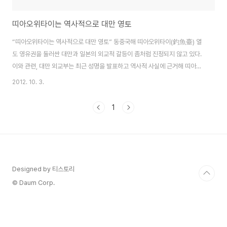
띠아오위타이는 역사적으로 대만 영토
“띠아오위타이는 역사적으로 대만 영토” 동중국해 띠아오위타이(釣魚臺) 열
도 영유권을 둘러싼 대만과 일본의 외교적 갈등이 좀처럼 진정되지 않고 있다.
이와 관련, 대만 외교부는 최근 성명을 발표하고 역사적 사실에 근거해 띠아오
위타이 열도에 대한 일본의 영유권 주장을 구체적으로 반박했다. 대만 외교부
2012. 10. 3.
성명은 일본의 영유권 주장이 역사적으로 크게 세 가지 측면에서 정당성을 결
여하고 있다고 주장했다. 첫째, 일본은 띠아오위타이 열도를 1895년 1월 병합
1
한 것이지 일본의 주장처럼 ‘주인 없는 땅을 차지한 행위’는 아니었다. 일본의
병합에 훨씬 앞서 중국 명나라 왕조(1368~1644년)는 1561년 띠아오위타이
열도를 자신의 방어 영역에 포함시켰다. 이어 청나라 왕조(1644~1911년)는
1683년 대만을 중..
Designed by 티스토리
© Daum Corp.