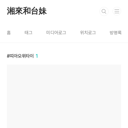
본문 바로가기
湘來和台妹
홈
태그
미디어로그
위치로그
방명록
띠아오위타이
1