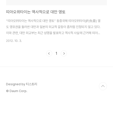
띠아오위타이는 역사적으로 대만 영토
“띠아오위타이는 역사적으로 대만 영토” 동중국해 띠아오위타이(釣魚臺) 열
도 영유권을 둘러싼 대만과 일본의 외교적 갈등이 좀처럼 진정되지 않고 있다.
이와 관련, 대만 외교부는 최근 성명을 발표하고 역사적 사실에 근거해 띠아오
위타이 열도에 대한 일본의 영유권 주장을 구체적으로 반박했다. 대만 외교부
2012. 10. 3.
성명은 일본의 영유권 주장이 역사적으로 크게 세 가지 측면에서 정당성을 결
여하고 있다고 주장했다. 첫째, 일본은 띠아오위타이 열도를 1895년 1월 병합
1
한 것이지 일본의 주장처럼 ‘주인 없는 땅을 차지한 행위’는 아니었다. 일본의
병합에 훨씬 앞서 중국 명나라 왕조(1368~1644년)는 1561년 띠아오위타이
열도를 자신의 방어 영역에 포함시켰다. 이어 청나라 왕조(1644~1911년)는
1683년 대만을 중..
Designed by 티스토리
© Daum Corp.