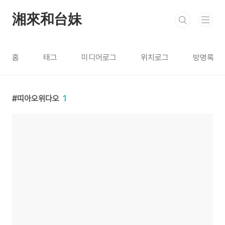
본문 바로가기
湘來和台妹
홈
태그
미디어로그
위치로그
방명록
띠아오위다오
1