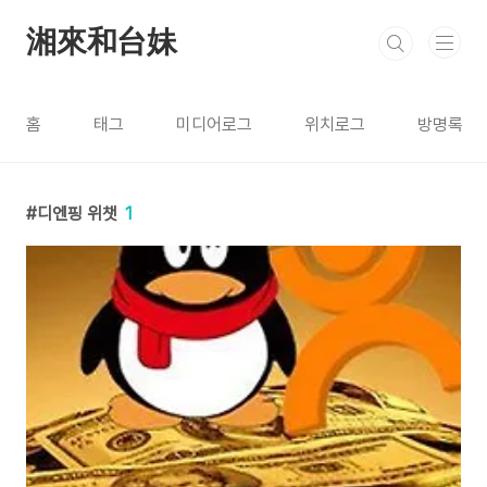
본문 바로가기
湘來和台妹
홈
태그
미디어로그
위치로그
방명록
디엔핑 위챗
1