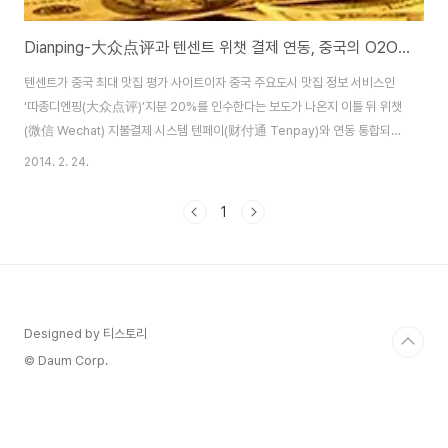
Dianping-大众点评과 텐센트 위챗 결제 연동, 중국의 O2O시장은?
텐센트가 중국 최대 맛집 평가 사이트이자 중국 주요도시 맛집 정보 서비스인
‘따종디엔핑(大众点评)’지분 20%를 인수한다는 보도가 나온지 이틀 뒤 위챗
(微信 Wechat) 지불결제 시스템 텐페이(财付通 Tenpay)와 연동 통합되었
다. 2003 년 4 월에 설립된 따종디엔핑(大众点评, Dianping)은 11년차 기
2014. 2. 24.
업으로, 2013년 4분기에 월간 사용자수(MAU) 9000만, 그 중에서 모바일
사용자가 75%이다. 현재 따종디엔핑에 800만 가맹점이 등록되어 있으며,
1
3000만개의 리뷰와 평점 등 DB가 누적되어 있다. 따중디엔핑은 중국에서 가
장 잘 나가는 소셜플랫폼으로 자리매김했으며, 스마트폰의 확산으로
O2O(Online to Offline)영역에서 엄청난 효과를 보고 있다. 디엔핑의 가장
큰 특징..
Designed by 티스토리
© Daum Corp.