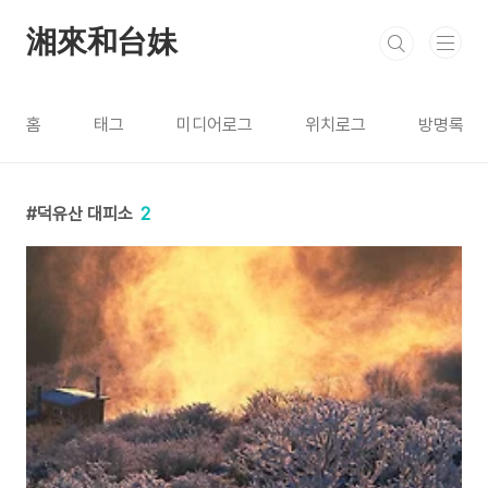
본문 바로가기
湘來和台妹
홈
태그
미디어로그
위치로그
방명록
덕유산 대피소
2