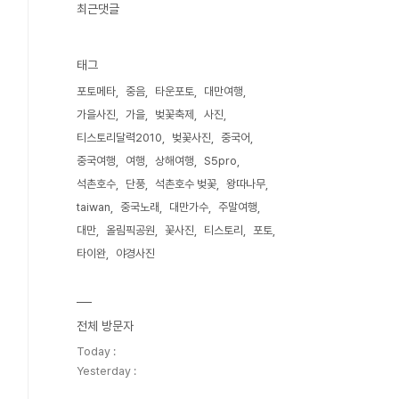
최근댓글
태그
포토메타
중음
타운포토
대만여행
가을사진
가을
벚꽃축제
사진
티스토리달력2010
벚꽃사진
중국어
중국여행
여행
상해여행
S5pro
석촌호수
단풍
석촌호수 벚꽃
왕따나무
taiwan
중국노래
대만가수
주말여행
대만
올림픽공원
꽃사진
티스토리
포토
타이완
야경사진
전체 방문자
Today :
Yesterday :