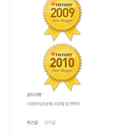
공지사항
시앙라이(조상래) 프로필 및 연락처
최근글
인기글