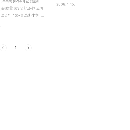
d : 쿡쿡쿡 눌려주세요 범효훤
2008. 1. 16.
Fan)范曉萱 중3 연합고사치고 채
 보면서 와웅~좋았던 기억이 새
고 이사람이 중국어 배우는데 한
.
;; 그리고 대만에서 유학하게 될
그 당시 옛 중국대사관 골목에 있는
생원 등을 다니면서 앨범구입하느
1
었다는~~벌써 10년이 지난 일들
에 같이 유니텔에서 활동하던
an 이 생각나는 오늘이네요 그녀의
면 體重 : 42kg 血型 : B型
語、粵語、英語 專長 : 鋼琴、
、唱歌、跳舞 嗜好 : 游泳、
歌、跳舞、聽音樂、看電影、
: 光仁中學 (音樂藝術院) 收
襪子、手錶、戒指、耳環、袋
子、項鏈 最大的心願 : (1)
藝..