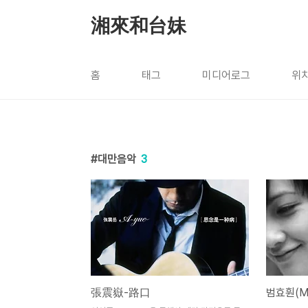
본문 바로가기
湘來和台妹
홈
태그
미디어로그
위
대만음악
3
張震嶽-路口
범효훤(Ma