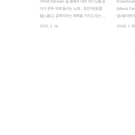
아이폰 fstream 을 통해서 대만 라디오를 듣
Downloa
다가 문득 귀에 들리는 노래... 장진악(張震
(Mavis 
嶽)-路口 길목이라는 제목을 가지고 있는 루
널v돌리면서
코우(路口) 곡내용에서는 짝사랑을 하면서
록새록 그리
2010. 2. 16.
2008. 1. 18
겪는 가슴앓이를 표현하고 있다. 개인적으로
몫했는데.^^
2007년도에 나온 앨범에 주옥같은 노래들
줄이야... 
이 많은 것 같다. > 路口 作詞：張震嶽 作
중화서국, 
曲：張震嶽 編曲：張震嶽 一個人走 無
라 여념이없
聊的路口 我還在做夢 以為你會喜歡我
이네요 예전
我的希望落空 而香菸不離手 抽到我心
mavis f
很痛 兩個人走 我恨這路口 你說不愛我
신상을 뽑아보
放我在夜裡難過 連再見也不說 而眼淚
語言 : 國
沒停過 哭到我鼻涕流 愛情就是黑洞 扭
長笛、作曲
曲我所有 我想要愛 你卻迷失了我自己
逛街、唱
真的分不出來 給的是不是真愛 遊戲 我
聊天 學歷 
玩不起來 我不想走 去你媽的路口 破碎
集品 : 
的痴夢 丟到馬桶讓水流 本人依然沒救
子、卡片、鞋
而香菸沒停過 咳到我心很痛 深陷沼泥
成為成功的
之中 沒有人救我 手機上都是 你曾經留