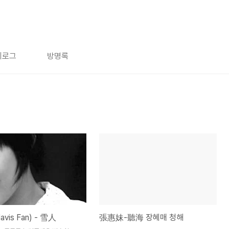
치로그
방명록
vis Fan) - 雪人
張惠妹-聽海 장혜매 청해