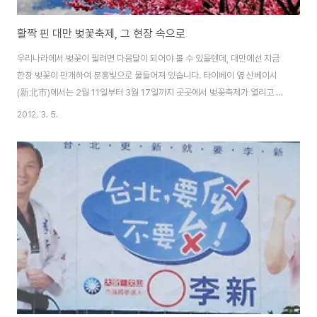
활짝 핀 대만 벚꽃축제, 그 현장 속으로
우리나라에서 벚꽃이 필려면 다음달이 되어야 볼 수 있을텐데, 대만에선 지금
한창 벚꽃이 만개하여 분홍빛으로 물들어져 있습니다. 타이베이 옆 신베이시
(新北市)에서는 2월 11일부터 3월 17일까지 곳곳에서 벚꽃축제가 열리고 있
습니다. 우라이(烏來) / 산즈(三芝) / 단수이(淡水) / 스딩(石碇) / 시즈(汐
2012. 3. 5.
止) 5곳에서 행사가 진행되고, 주말에는 더 많은 사람들이 찾고 있습니다. 추천
코스 단수이(淡水)學府路-普學禪寺(捷運站步行十分鐘)→國泰人壽教
育訓練中心→滬尾櫻花大道路口→樹林口活動中心三空泉湧泉口→
樹林溪口→滬尾櫻花大道路口（終點） 산즈(三芝)櫻花水車園區→福
德水車公園→賢德橋(櫻芝園)→三芝遊客中心暨名人文物館 우라이
(烏來)西羅岸香草園區→環山停車場 우리나라에서 보는 벚꽃과는 또 다
릅니다. 대만의 벚나무는 Prunu..