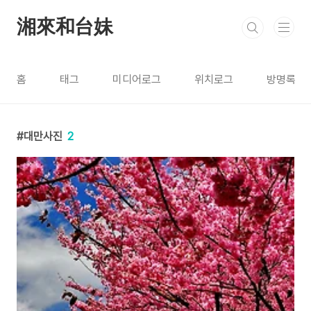
본문 바로가기
湘來和台妹
홈
태그
미디어로그
위치로그
방명록
대만사진
2