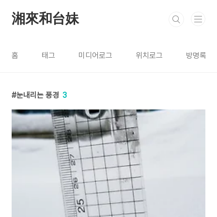
본문 바로가기
湘來和台妹
홈
태그
미디어로그
위치로그
방명록
눈내리는 풍경
3