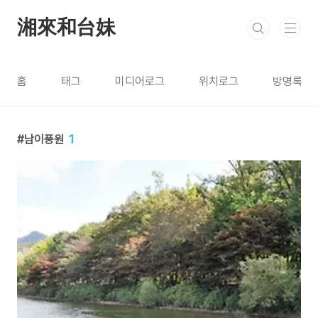
본문 바로가기
湘來和台妹
홈
태그
미디어로그
위치로그
방명록
남이풍원
1