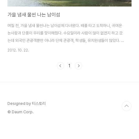
가을 냄새 물씬 나는 남이섬
며칠 전, 가을 냄새 물씬나는 남이섬에 다녀왔다. 배를 타고 도착하니, 귀여운
눈사람과 단풍이 우리를 맞이해줬다. 수요일이라 사람이 많이 없겠지 하고 갔
는데 외국인 관광객뿐만 아니라 단체 관광객, 학생들, 유치원생들이 많았다. 사
람들의 무리를 따라 올라가다보니 오른편에 단풍들이 눈에 들어왔다. 100인의
2012. 10. 22.
가족들이 왕단풍나무를 심어서 가꾼다는 백풍밀원(百楓密苑). 백 그루의 단
풍 나무가 있는 비밀의 화원. 나무마다 이름표가 걸려있다. 이 나무들을 가꾸시
1
는 분들의 이름인가 보다. 사람들이 북적이는 중앙길을 벗어나 강가로 갔더니
쭉쭉뻗은 나무들로 나름 운치가 있었다. 저 멀리서 걸어오시는 수녀님까지 더
멋스러웠던 풍경. 꽃을 따먹고 벌 받고 있는 귀여운 토끼. 단풍숲 남이풍원(南
怡楓苑） 이 나무 앞에선 많은 ..
Designed by 티스토리
© Daum Corp.