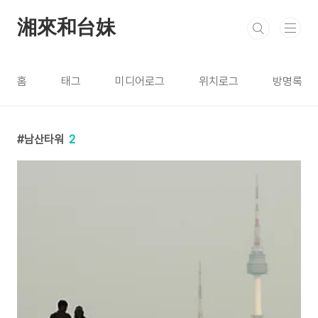
본문 바로가기
湘來和台妹
홈
태그
미디어로그
위치로그
방명록
남산타워
2