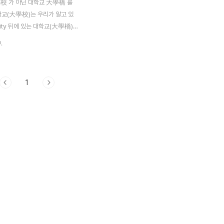
校 가 아닌 대학교 大學橋 를
학교(大學校)는 우리가 알고 있
rsity 뒤에 있는 대학교(大學橋)는
니다.. 그럼 이 다리는 어디에
.
 야구 경기했던 대만 Taiwan
 위치한 溪頭(지토우)라는 지방
리입니다. 중부지방에 南投縣(난
1
투현 우리 행정구역으로 치면 군
 과거 일제통치시대 동경대학에 농
태연구 및 여러 실습 채집하고 학
한 곳이기도 합니다. 정말 삼림욕
 좋은 곳입니다. 溪頭，清末原為
小村，日據時代被日本東京
部選為附屬演習林，並在暑
生來實習研究，民國59年規
森林遊樂區，屬於台大實驗
部分並成為中部地區相當知
遊樂場所之一。 在溪頭景色
變換，而..