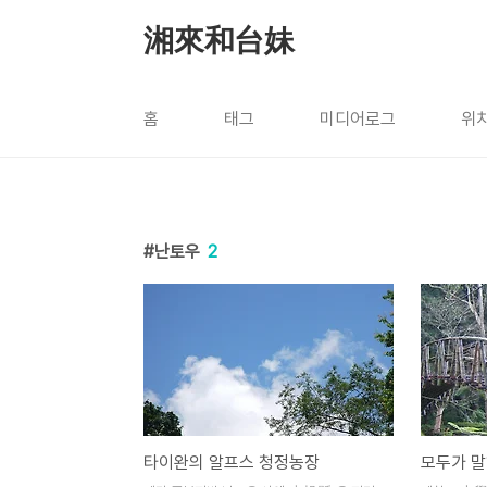
본문 바로가기
湘來和台妹
홈
태그
미디어로그
위
난토우
2
타이완의 알프스 청정농장
모두가 말