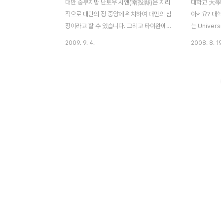
대만 중부지방 난토우 시엔(南投縣)은 지리
대학교 大學
적으로 대만의 정 중앙에 위치하여 대만의 심
아세요? 대
장이라고 할 수 있습니다. 그리고 타이완에서
는 Unive
유일하게 바다를 접하지 않은 현입니다. 아름
다리 이름이랍
2009. 9. 4.
2008. 8. 19
다운 산과 깨끗한 물로 인해 이곳에서 생산되
있나요? 오늘
는 차는 대만내에서도 우수한 품질을 자랑하
중부 지방에
며, 산중의 보배 르위에탄 (日月潭)과 동북
에 있는 다
아시아에서 가장 높은 위산..(玉山) 우리나라
토우씨엔-남
에는 옥산으로 불리기도 합니다. 그리고 아름
입니다^^)
다운 칭징농창(清境農場) 등이 있는곳이 바
학부에서 생
로 난토우 南投 입니다. 오늘은 그 중에서도
생들을 파견
대만의 알프스라고 불리우는 허환샨 칭징농
할 수 있는
창(淸增農場)을 한번 훏어볼까 합니다. 예전
溪源頭的
유학시에 방학중에 대만 친구들과 대만일주
大學農學
여행을 한적이 있습니다 그때...타이종(台中)
假派遣學
에서 중부지방을 파헤치고 다닌 좋은 추억이
劃設置為
있었는데요. 대관령보다 더 ..
林區的一
名的參林
會隨著四季