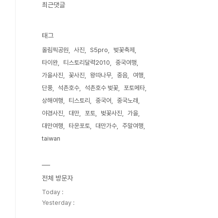
최근댓글
태그
올림픽공원
사진
S5pro
벚꽃축제
타이완
티스토리달력2010
중국여행
가을사진
꽃사진
왕따나무
중음
여행
단풍
석촌호수
석촌호수 벚꽃
포토메타
상해여행
티스토리
중국어
중국노래
야경사진
대만
포토
벚꽃사진
가을
대만여행
타운포토
대만가수
주말여행
taiwan
전체 방문자
Today :
Yesterday :