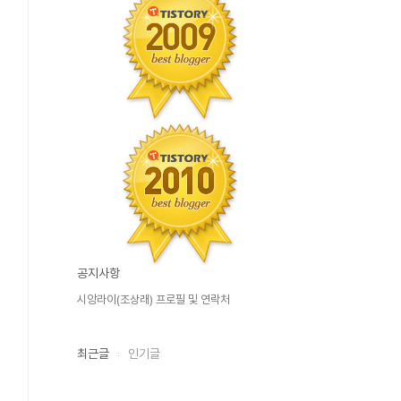
공지사항
시앙라이(조상래) 프로필 및 연락처
최근글
인기글