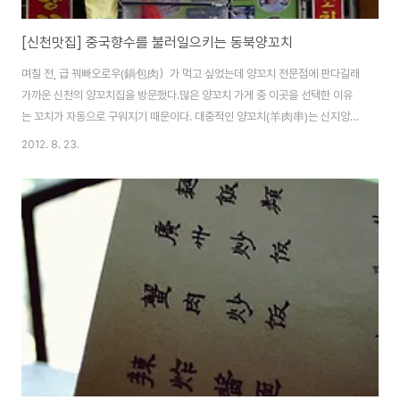
[신천맛집] 중국향수를 불러일으키는 동북양꼬치
며칠 전, 급 꿔빠오로우(鍋包肉）가 먹고 싶었는데 양꼬치 전문점에 판다길래
가까운 신천의 양꼬치집을 방문했다.많은 양꼬치 가게 중 이곳을 선택한 이유
는 꼬치가 자동으로 구워지기 때문이다. 대중적인 양꼬치(羊肉串)는 신지앙
(新疆)식으로 일반적으로 양꼬치는 신지앙에서 전해진 것이라 여긴다. 그러나
2012. 8. 23.
전문가에 따르면 산동 린이(臨沂)시에서 동한 말기의 꼬치를 구워먹는 그림이
그려져 있는 돌 2개가 출토되었다.관련 연구에 따르면 그림 속의 사람들의 모
습으로 볼 때 그들은 한대 사람이고, 그들이 먹고 있는 것은 소와 양꼬치였다.이
그림을 통해 당시 산동 남부 지역의 민간 식습관을 알아 볼 수 있다고 한다. 기
본적으로 양파 장아찌, 볶음 땅콩, 쑤안차이(酸菜) 그리고 쯔란(孜然)과 고추
가루, 참깨를 넣은 소스가 나온..