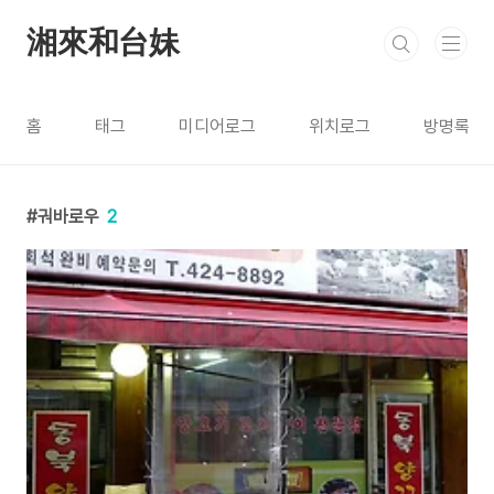
본문 바로가기
湘來和台妹
홈
태그
미디어로그
위치로그
방명록
궈바로우
2