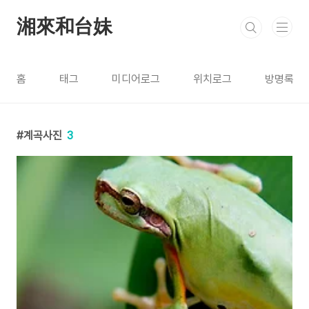
본문 바로가기
湘來和台妹
홈
태그
미디어로그
위치로그
방명록
계곡사진
3