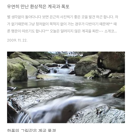
우연히 만난 환상적은 계곡과 폭포
별 생각없이 돌아다니다 보면 은근히 사진찍기 좋은 곳을 발견 하곤 합니다. 차
가 없기때문에 그냥 정처없이 목적지 없이 가는 경우가 다반이기 때문에^^ 때
론 행운이 따르기도 합니다^^ 오늘은 알려지지 않은 계곡을 짜잔~~ 소개코자
합니다 아주 작은 폭포? 폭포라고 해도 될까요? 폭포사이로 빛내림이 이 계곡
2009. 11. 22.
의 운치를 더해주는 것 같습니다. 수영하긴 힘들겠지만 발이라도 담궈서 시원
하게 놀 수 있을 것 같지 않나요?^^ 그리고 조금 더 밑으로 내려갔습니다. ND8
필터를 사용해서 물 흐름을 한번 담아봤습니다. 얼마전에 빛으로님 포스팅이
생각나네요^^ 사진으로 담은 계곡은 느낌이 많이 틀리죠.. 사진이 아닌...실제
로 가서 계곡의 졸졸졸 물소리도 듣고~ 신선한 산내음을 맡아보는게 정말 최고
인듯~~ 전..오늘 잠시..
한폭의 그림같은 계곡 풍경