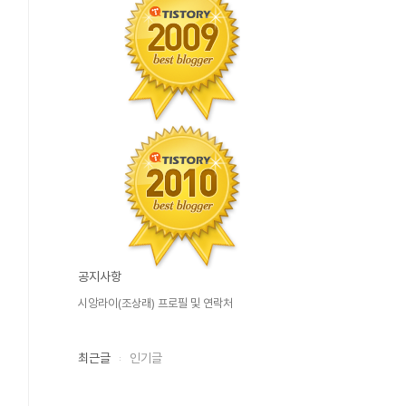
공지사항
시앙라이(조상래) 프로필 및 연락처
최근글
인기글