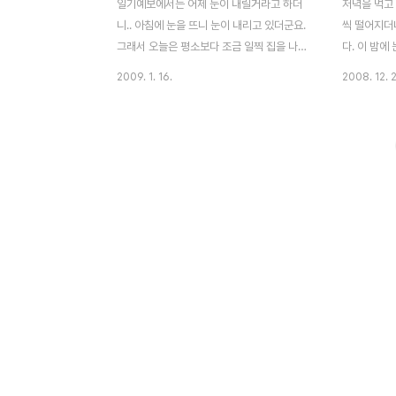
일기예보에서는 어제 눈이 내릴거라고 하더
저녁을 먹고
니.. 아침에 눈을 뜨니 눈이 내리고 있더군요.
씩 떨어지더
그래서 오늘은 평소보다 조금 일찍 집을 나섰
다. 이 밤에
습니다. 잠실역으로 향하기 위해 석촌호수 동
고 있습니다
2009. 1. 16.
2008. 12. 
호를 1/4정도 돌아서 가는 길입니다. 이미 날
고 오는 바
씨가 추워 얼어있던 얼음위에 눈이 쌓여있군
봤어요 요즘
요. 사진위에 검은점은? 카메라 내부청소를
고..ㅠㅠ 
해야할까 봅니다 오른쪽에 뭐가 끼여있네요..
다들 조심조
뾱뾱이로 한번 쏴악 털어줘야겠네요. 석촌호
리더군요 내
수 중간 중간에는 얼어있질 않죠? 수질 개선
겠네요. 그
을 위해서 산소를 공급하다보니 군데군데 동
불구하고 석
그랗게 얼어 있지 않은 곳이 생겼습니다. 이
이 펑펑 내
제 막 눈이 내리기 시작해서 그런지 아직까지
질 못하다보
이정표에까지 눈이 많이 쌓이진 않았지만 지
니 아쉽아쉽
금은 쌓여 있겠죠? 아직도 창밖을 내려다보
아침 출근 
니 눈이 많이 내리고 있습니다. 이제 잠실역
~^&^
이 다와가는군요. 항상 지..