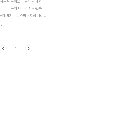
 사무실 들어오는 길에 뭐가 하나
니 이내 눈이 내리기 시작했습니
 눈이 마치 크리스마스처럼 내리
. 아쉽게도 카메라를 사무실에 두
23.
람에 똑딱이로 퇴근길에 잠시 찍어
은 국내가요는 올리지도 못하겠
버스로 20분 거리임에도 불구하고
1
심 운전을 했던지 40분이나 걸
일은 아침 일찍 하철씨 이용해야
냥 횡단보도로 바로 건너와도 됨에
촌호수를 한번 둘러봤습니다. 눈
리고 있었는데 셔터 속도를 제어하
니 사진속에서는 느낄 수가 없으
 밤사이 많이 내린다고 하니 내일
길에는 일찍 일찍 나서야겠네요