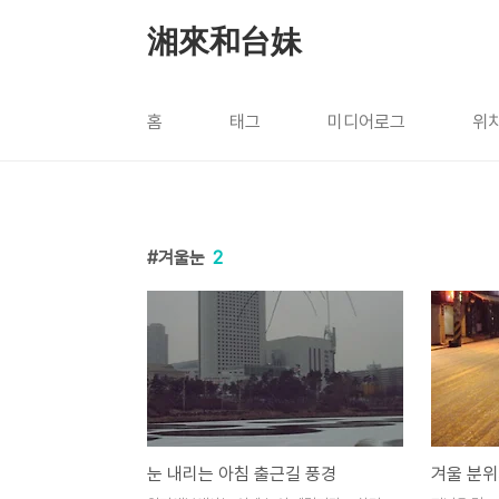
본문 바로가기
湘來和台妹
홈
태그
미디어로그
위
겨울눈
2
눈 내리는 아침 출근길 풍경