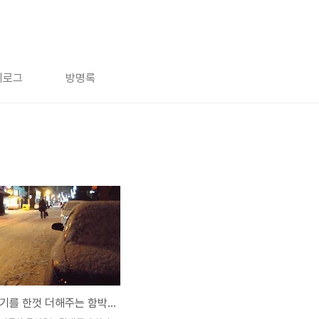
치로그
방명록
겨울 분위기를 한껏 더해주는 함박눈