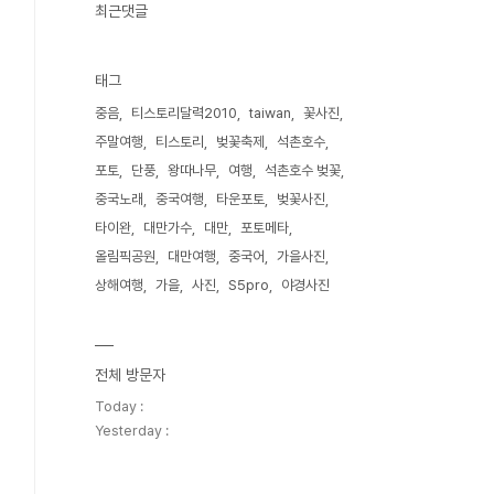
최근댓글
태그
중음
티스토리달력2010
taiwan
꽃사진
주말여행
티스토리
벚꽃축제
석촌호수
포토
단풍
왕따나무
여행
석촌호수 벚꽃
중국노래
중국여행
타운포토
벚꽃사진
타이완
대만가수
대만
포토메타
올림픽공원
대만여행
중국어
가을사진
상해여행
가을
사진
S5pro
야경사진
전체 방문자
Today :
Yesterday :