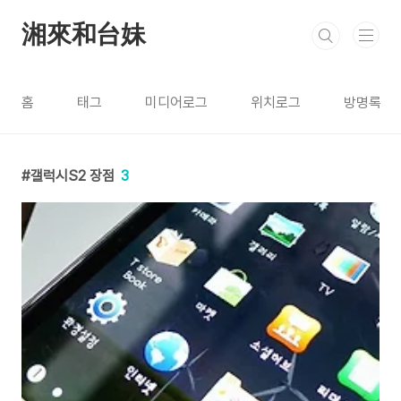
본문 바로가기
湘來和台妹
홈
태그
미디어로그
위치로그
방명록
갤럭시S2 장점
3