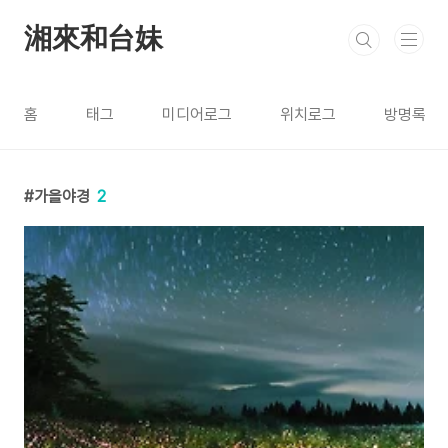
본문 바로가기
湘來和台妹
홈
태그
미디어로그
위치로그
방명록
가을야경
2