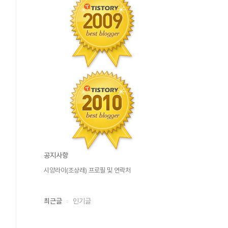
공지사항
시앙라이(조상래) 프로필 및 연락처
최근글
인기글