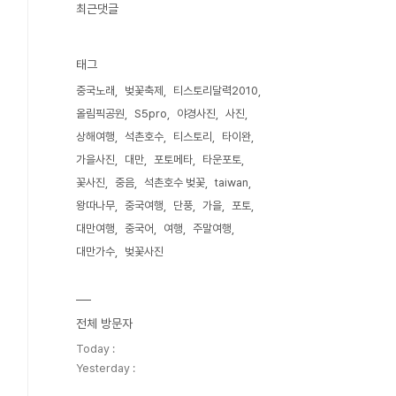
최근댓글
태그
중국노래
벚꽃축제
티스토리달력2010
올림픽공원
S5pro
야경사진
사진
상해여행
석촌호수
티스토리
타이완
가을사진
대만
포토메타
타운포토
꽃사진
중음
석촌호수 벚꽃
taiwan
왕따나무
중국여행
단풍
가을
포토
대만여행
중국어
여행
주말여행
대만가수
벚꽃사진
전체 방문자
Today :
Yesterday :