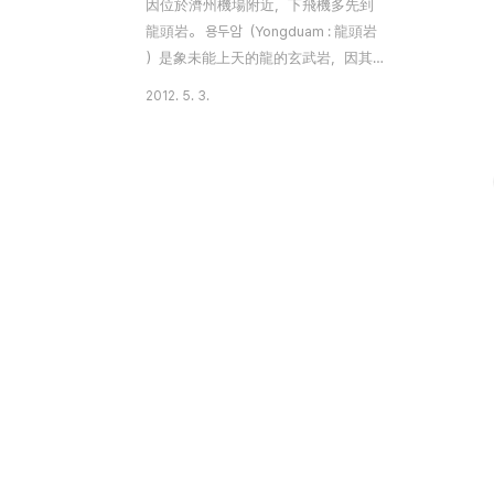
因位於濟州機場附近，下飛機多先到
龍頭岩。 용두암（Yongduam : 龍頭岩
）是象未能上天的龍的玄武岩，因其
黑色而象徵黑龍。2012年的干支為壬
2012. 5. 3.
辰，而認為“黑龍年”。傳說，在這兒許
願，能帶來幸運呢。黑龍年在象徵黑
龍的龍頭岩前許個愿吧！