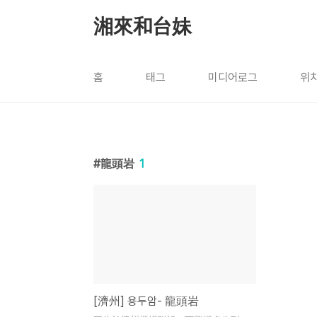
본문 바로가기
湘來和台妹
홈
태그
미디어로그
위
龍頭岩
1
[濟州] 용두암- 龍頭岩