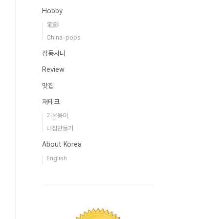
Hobby
電影
China-pops
잡동사니
Review
맛집
재테크
기본용어
내집만들기
About Korea
English