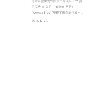
运营着被称为韩国国民外买APP“外卖
的民族”的公司，”优雅的兄弟们
(Woowa Bros)”获得了来自高瓴资本
(Hillhouse Capital), 红杉资本(Sequoia
2018. 12. 27.
Capital), 新加坡政府投资(GIC) 等投资
者3.2亿美元的投资。此轮投资后，优
雅的兄弟们公司的估值达26.6亿美
元，正式成为独角兽企业。 优雅的兄
弟们是运营着韩国第一位外卖平台
APP “外卖的民族”的创业公司。外卖
的民族是优雅的兄弟们在2010年6月
推出的韩国外卖平台服务，2017年7
月累积下载量已经达到3,000万次，平
台上有24万家企业入驻，每月点单数
量多达一千九百万人次，相当于每3个
韩国人中有1名在外卖的民族上订购外
卖，是韩国最受欢迎的外卖APP之一。
目前，韩国独角兽企业一共有6家。分
别是于2014年和2015年先后接受美国