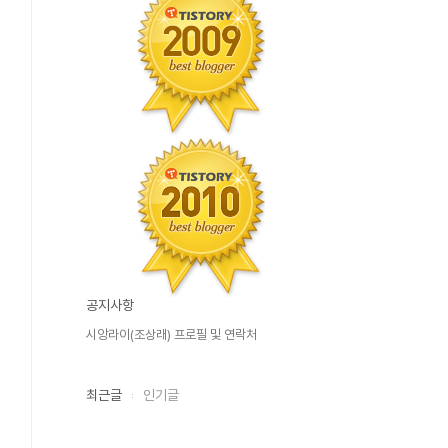
공지사항
시앙라이(조상래) 프로필 및 연락처
최근글
인기글