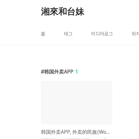
본문 바로가기
湘來和台妹
홈
태그
미디어로그
위
韩国外卖APP
1
韩国外卖APP, 外卖的民族(Woowa Bros)获得3.2亿美金投资