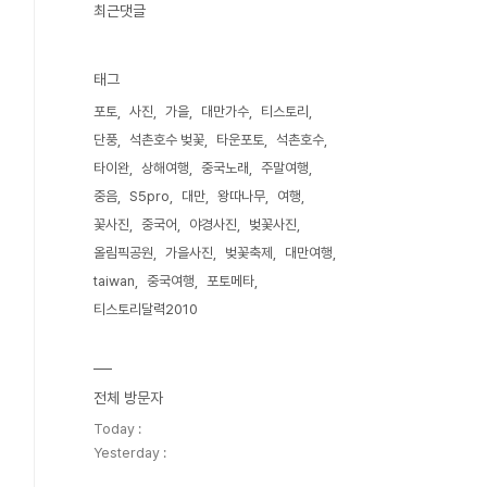
최근댓글
태그
포토
사진
가을
대만가수
티스토리
단풍
석촌호수 벚꽃
타운포토
석촌호수
타이완
상해여행
중국노래
주말여행
중음
S5pro
대만
왕따나무
여행
꽃사진
중국어
야경사진
벚꽃사진
올림픽공원
가을사진
벚꽃축제
대만여행
taiwan
중국여행
포토메타
티스토리달력2010
전체 방문자
Today :
Yesterday :