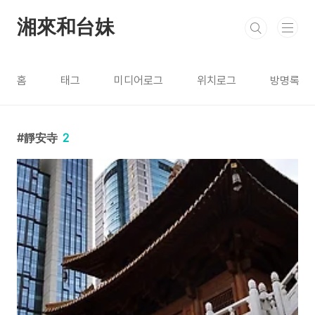
본문 바로가기
湘來和台妹
홈
태그
미디어로그
위치로그
방명록
靜安寺
2