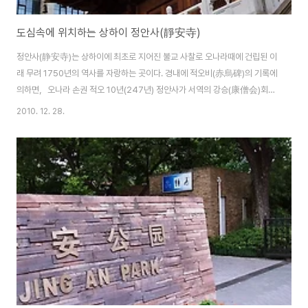
도심속에 위치하는 상하이 정안사(靜安寺)
정안사(静安寺)는 상하이에 최초로 지어진 불교 사찰로 오나라때에 건립된 이
래 무려 1750년의 역사를 자랑하는 곳이다. 경내에 적오비(赤烏碑)의 기록에
의하면，오나라 손권 적오 10년(247년) 정안사가 서역의 강승(康僧会)회에
의해서 지어졌다고 한다． 원래의 이름은 중원사(重元寺)였다고 한다. 당나라
2010. 12. 28.
때，영태선원으로 개명． 북송 태종의 원년 1008년에 지금의 정안사가 되었
으며, 남송의 가정 9년 (1216년)에 주지는 홍수에 시달리는 절을 현재의 장소
에 옮겼다． 원나라 시대에는 향화가 끊임없이 이어졌으며, 경내의 8곳의 명소
는 정안8경(적오비, 하자담, 용천 등)이라고 명명되고 널리 알려지게 되었다.
절의 정문 앞의 용천은 천하 제6천의 하나라고 손꼽혔다. 명 태조 홍무2년
(1369년)，정안사는 동종..