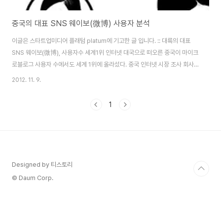
중국의 대표 SNS 웨이보(微博) 사용자 분석
이글은 스타트업미디어 플래텀 platum에 기고한 글 입니다. :: 대륙의 대표
SNS 웨이보(微博), 사용자수 세계1위 인터넷 대국으로 떠오른 중국이 마이크
로블로그 사용자 수에서도 세계 1위에 올라섰다. 중국 인터넷 시장 조사 회사인
DCCI互联网数据中心（DCCI DATA CENTER OF CHINA INTERNET)
2012. 11. 9.
가 최근 발표한 ‘2012 중국 웨이보 청서(2012中国微博蓝皮书)에 따르면,
웨이보(weibo-微博) 사용자 수는 올 상반기 기준 3억 6,800만명 규모로 파
1
악됐다. 실제 웨이보는 지난 해부터 급성장하며 빠른 속도로 사용자가 증가했
고, 지금은 각종 언론 및 관공서에서도 공식 채널 계정으로 활용하고 있다.사용
자 분포를 보면 남성과 여성 균등하게 1억8천만명씩 사용하고 분포되어있다.
그리고 ..
Designed by 티스토리
© Daum Corp.