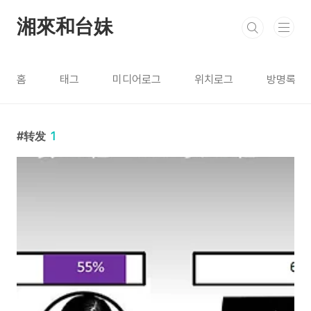
본문 바로가기
湘來和台妹
홈
태그
미디어로그
위치로그
방명록
转发
1