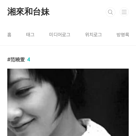
본문 바로가기
湘來和台妹
홈
태그
미디어로그
위치로그
방명록
范曉萱
4