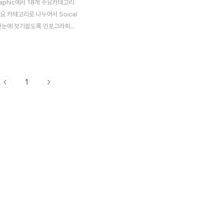
graphic에서 18개 주요카테고리
요 카테고리로 나누어서 Soical
 한눈에 보기쉽도록 인포그라피를
자료가 있더군요. 중국 10대 인
 대상으로 각 카테고리로 나누어
열해 놓았습니다. Open
 (Internet companies
1
pen API not only for a
duct, but also cross-
PIs) Group Buying Online
ame center)
ing IM (instant
) BBS (online forum) Q&A
 Q&A like Quora) e-
 (do..