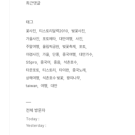
최근댓글
태그
꽃사진
티스토리달력2010
벚꽃사진
가을사진
포토메타
대만여행
사진
주말여행
올림픽공원
벚꽃축제
포토
야경사진
가을
단풍
중국여행
대만가수
S5pro
중국어
중음
석촌호수
타운포토
티스토리
타이완
중국노래
상해여행
석촌호수 벚꽃
왕따나무
taiwan
여행
대만
전체 방문자
Today :
Yesterday :