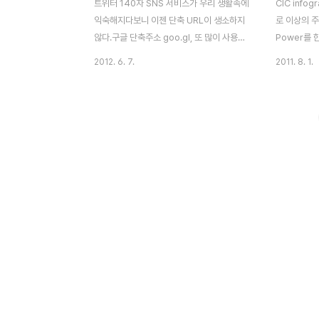
트위터 140자 SNS 서비스가 우리 생활속에
CIC info
익숙해지다보니 이젠 단축 URL이 생소하지
로 이상의 주
않다.구글 단축주소 goo.gl, 또 많이 사용하
Power를
는 bit.ly가 있지만 정작 중국에서는 막혀 있
작성해 놓은 
2012. 6. 7.
2011. 8. 1.
는 상태다.Baidu에서는 이미 단축 url 서비
터넷 기업을
스(http://dwz.cn)를 제공해왔지만 이번에
서비스를 나
wangyi(網易)에서도 단축 URL 서비스 오
Platforms
픈했다.새롭게 런칭한 網易短地址
offering O
http://126.am/ 이며 서비스 화면은 아래와
single pro
같다. 앞으로 우리의 좋은 서비스가 중국에도
product A
진출하겠지만, 다른 국가와 달리 여러 제약사
Games (g
항들이 많고 현지 로컬에 대한 이해가 필요하
Microblogg
다.서비스를 구현할 경우 로컬에 맞도록 기획
messaging
하고 구현할 필요가 있다. 기본적인 API는 모
(or Social
두 제공하고 있으므로 중문판을 생각한다면
Commerce
이러한 요소를 서비스에 반영하면 ..