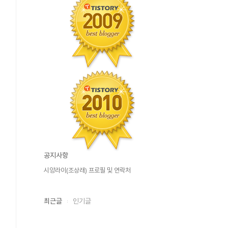
공지사항
시앙라이(조상래) 프로필 및 연락처
최근글
인기글