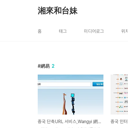
본문 바로가기
湘來和台妹
홈
태그
미디어로그
위
網易
2
중국 단축URL 서비스,Wangyi 網易에서도 서비스 오픈