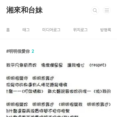
본문 바로가기
湘來和台妹
홈
태그
미디어로그
위치로그
방명록
明明很愛你
2