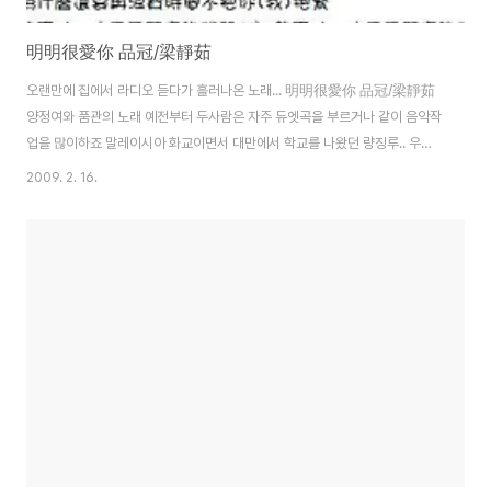
明明很愛你 品冠/梁靜茹
오랜만에 집에서 라디오 듣다가 흘러나온 노래... 明明很愛你 品冠/梁靜茹
양정여와 품관의 노래 예전부터 두사람은 자주 듀엣곡을 부르거나 같이 음악작
업을 많이하죠 말레이시아 화교이면서 대만에서 학교를 나왔던 량징루.. 우연
히 담강대학 유학시절 딴쑤이 위런마토우(대만에선 칭런지에..연인의 다리라고
2009. 2. 16.
유명하기도 하죠)에서 이들이 듀엣 부르던 모습이 생각나 다시 블로그에도 한
번 올려봅니다. 가사내용은 서로 사랑하는데 있어서 행동과 말이 필요하다는
내용입니다. 진심으로 사랑을 하는데 있어서 다른이의 시선에 무너질 필요가
없다라는 내용이고 뮤직비디오 마지막에는 사랑한다는 말과 함께 끝나는데요.
오늘 rss구독중에 해피아름드리님의 멀어지는 사랑은 희미해진다. 라는 내용
도 생각납니다. 중국어를 잘 몰라도 동영상은 한 ..