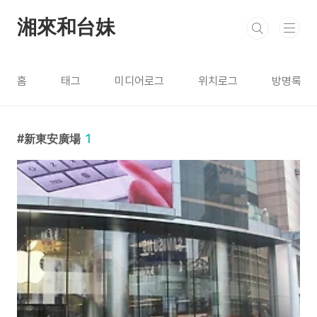
본문 바로가기
湘來和台妹
홈
태그
미디어로그
위치로그
방명록
新東安廣場
1