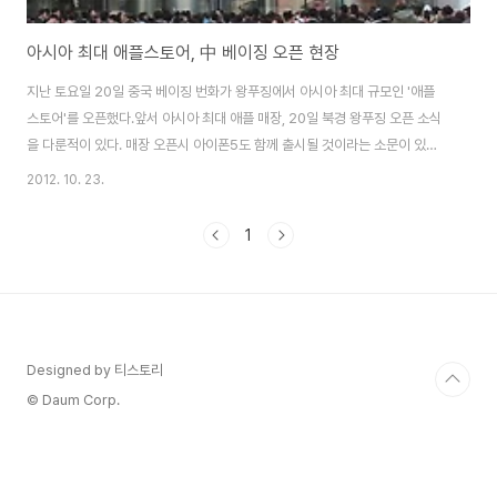
아시아 최대 애플스토어, 中 베이징 오픈 현장
지난 토요일 20일 중국 베이징 번화가 왕푸징에서 아시아 최대 규모인 '애플
스토어'를 오픈했다.앞서 아시아 최대 애플 매장, 20일 북경 왕푸징 오픈 소식
을 다룬적이 있다. 매장 오픈시 아이폰5도 함께 출시될 것이라는 소문이 있었
으나, 소문이었을 뿐 기대했던 아이폰5는 만나볼 수 없었다. 애플은 중국 시장
2012. 10. 23.
이 올해안에 미국을 제치고 세계 최대 스마트폰 시장으로 부상할 것으로 보고
공격적으로 중국내 매장을 확대하고 있으며왕푸징 쇼핑몰인 신둥안광장(新東
1
安廣場)에 입주한 이번 애플 스토어는 지상 2층, 지하1층 등 총 3층으로 이뤄
졌으며 총면적은 2300㎡(약 696평) , 총 직원수 300명에 달하는 등 아시아
최대 규모를 자랑한다. 존 브로윗 애플 소매 담당 수석 부사장은 "애플은 현재
전 세계 390개 ..
Designed by 티스토리
© Daum Corp.