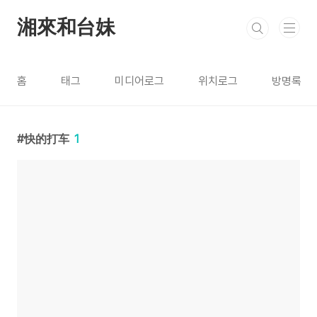
본문 바로가기
湘來和台妹
홈
태그
미디어로그
위치로그
방명록
快的打车
1