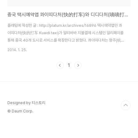
중국 택시예약앱 콰이띠다처(快的打车)와 디디다처(嘀嘀打车)의 한 판 승부
플래텀에 작성한 글 : http://platum.kr/archives/16896 택시예약앱인 콰
이띠다처(快的打车 Kuaidi taxi)가 알리바바 지불결제 시스템인 알리페이를
통해 중국 40개 도시로 서비스를 확장한다고 밝혔다. 콰이띠다처는 항주(杭
州)를 기반하여 화동지역, 즉 중국 남부지방에서 강세를 보이고 있으며, 작년
2014. 1. 25.
2013년 4월 알리바바로부터 400만달러(42억)을 투자받은 기업이자 서비
스이다. 또한 2013년 8월 알리페이(支付宝 Alipay) 지불결제 시스템과 연동
1
되어 서비스를 운영해 왔으며, 알리페이 플랫폼을 통해 서비스 이용자가 급증
하는 중이다. 현재 중국에서 2,300만 사용자가 활용하고 있으며 일일 약 30
만회의 실적을 보이고 있는 상황이다. 사용자는 콰이디다처 앱이 스마트폰에
설치..
Designed by 티스토리
© Daum Corp.