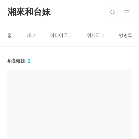
본문 바로가기
湘來和台妹
홈
태그
미디어로그
위치로그
방명록
張惠妹
2