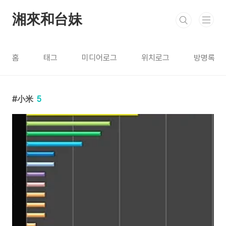
본문 바로가기
湘來和台妹
홈
태그
미디어로그
위치로그
방명록
小米
5