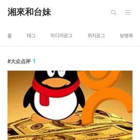
본문 바로가기
湘來和台妹
홈
태그
미디어로그
위치로그
방명록
大众点评
1