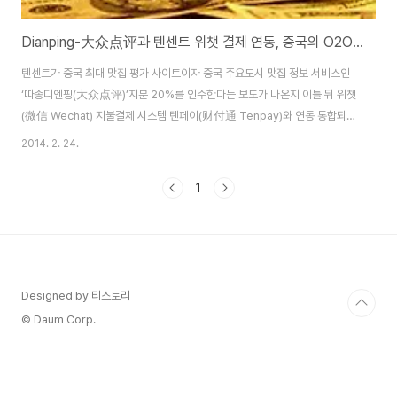
Dianping-大众点评과 텐센트 위챗 결제 연동, 중국의 O2O시장은?
텐센트가 중국 최대 맛집 평가 사이트이자 중국 주요도시 맛집 정보 서비스인
‘따종디엔핑(大众点评)’지분 20%를 인수한다는 보도가 나온지 이틀 뒤 위챗
(微信 Wechat) 지불결제 시스템 텐페이(财付通 Tenpay)와 연동 통합되었
다. 2003 년 4 월에 설립된 따종디엔핑(大众点评, Dianping)은 11년차 기
2014. 2. 24.
업으로, 2013년 4분기에 월간 사용자수(MAU) 9000만, 그 중에서 모바일
사용자가 75%이다. 현재 따종디엔핑에 800만 가맹점이 등록되어 있으며,
1
3000만개의 리뷰와 평점 등 DB가 누적되어 있다. 따중디엔핑은 중국에서 가
장 잘 나가는 소셜플랫폼으로 자리매김했으며, 스마트폰의 확산으로
O2O(Online to Offline)영역에서 엄청난 효과를 보고 있다. 디엔핑의 가장
큰 특징..
Designed by 티스토리
© Daum Corp.