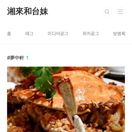
본문 바로가기
湘來和台妹
홈
태그
미디어로그
위치로그
방명록
夢中軒
1