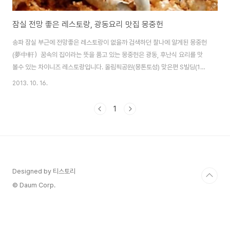
잠실 전망 좋은 레스토랑, 광동요리 맛집 몽중헌
송파 잠실 부근에 전망좋은 레스토랑이 없을까 검색하던 찰나에 알게된 몽중헌
(夢中軒）꿈속의 집이라는 뜻을 품고 있는 몽중헌은 광동, 후난식 요리를 맛
볼수 있는 차이니즈 레스토랑입니다. 올림픽공원(몽톤토성) 맞은편 S빌딩(1층
에 벤츠전시장이 있음) 20, 21층에 위치하고 있습니다.무엇보다 올림픽공원이
2013. 10. 16.
훤히 내려다보이는 위치로 전망이 정말 좋습니다. 가족모임이나 비즈니스 미팅
에도 제격이 아닐까 싶네요 방문한 이날은 결혼기념일을 맞이하며 오랜만에 광
1
동요리와 함께 딤섬을 먹기로 결정! 가을은 또 게철이라 몽중헌에서 한시적으
로 선보이고 있는 크랩요리와 딤섬으로 메뉴를 골랐습니다.국내산 꽃게를 가지
고 셰프의 특제소스를 통해 선보이는 광동요리 사진으로만 봐도 설레이더군요.
그래서 선택한 음식은 갈릭페퍼크랩과 하교(蝦餃..
Designed by 티스토리
© Daum Corp.