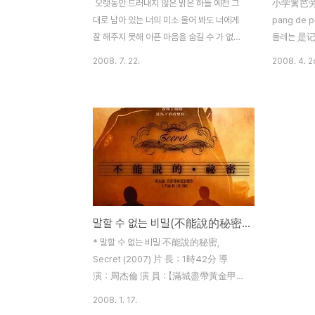
오랫동안 드러내지 않은 맑은 하늘 예전 그
小学篱芭旁的蒲
대로 남아 있는 너의 미소 울어 봐도 너에게
pang de 
잘 해주지 못해 아픈 마음을 숨길 수 가 없어
들레는 是记忆
연은 흐린 하늘에 좌절한 채 여전히 도움을
li you we
2008. 7. 22.
2008. 4. 2
기다릴 널 그리워하는 듯해 난 줄을 감으며
아름다운 
너의 따스함을 다시 느껴 내려 째는 한쪽의
音 (wu shui
적막은 나를 보며 미소지은 채 해줄 수 없는
de sheng
약속을 하는데 어떻게 어떻게 넌 날 용서해
오던 매미
버렸어 난 영원히 우리의 이야기들과 내가 너
(duo shao 
에게 준 상처만을 생각해 날 용서할 수 없어
hao ting
내가 이미 없어졌다고 생각해 주길 바래 두
아 将愿望折
눈을 뜨고 하늘을 보며 나에 대한 너의 기대
wang zhe z
들을 지워버려 나의 부탁을 남겨 둔 채 난 이
빌며 적은 
말할 수 없는 비밀(不能說的秘密, Secret)
제 떠나갈게 오랜만에 해석할려니깐..ㅠㅠ 콘
어 因为我们
서트 앨범으로 들을 때는 축축하고 눅눅한것
wome..
* 말할 수 없는 비밀 不能說的秘密,
이 듣기 좋더만 정규 앨범은 그 다지 마음에
Secret (2007) 片 長：1時42分 導
들지 않는다...
演：周杰倫 演 員：【滿城盡帶黃金甲】
周杰倫、【藍色大門】桂綸鎂、【頭文字
2008. 1. 17.
D】黃秋生、蘇明明 오랜만에 대만 영화가