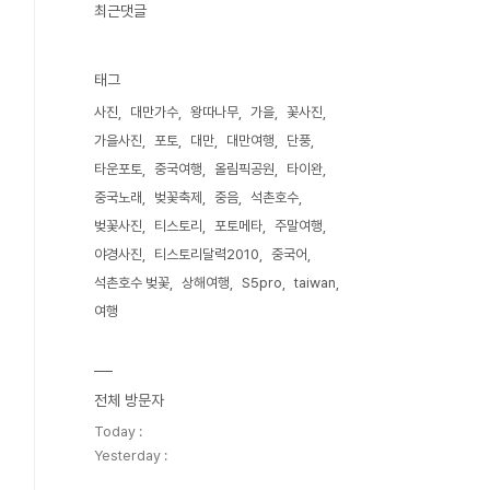
최근댓글
태그
사진
대만가수
왕따나무
가을
꽃사진
가을사진
포토
대만
대만여행
단풍
타운포토
중국여행
올림픽공원
타이완
중국노래
벚꽃축제
중음
석촌호수
벚꽃사진
티스토리
포토메타
주말여행
야경사진
티스토리달력2010
중국어
석촌호수 벚꽃
상해여행
S5pro
taiwan
여행
전체 방문자
Today :
Yesterday :