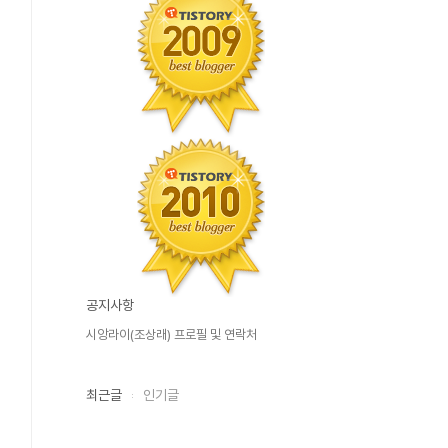
공지사항
시앙라이(조상래) 프로필 및 연락처
최근글
인기글