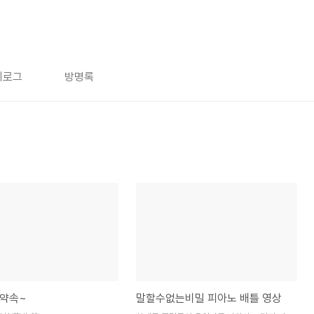
치로그
방명록
 약속~
말할수없는비밀 피아노 배틀 영상