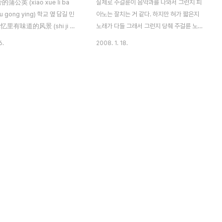
公英 (xiao xue li ba
실제로 주걸륜이 음악과를 나와서 그런지 피
pu gong ying) 학교 옆 담길 민
아노는 잘치는 거 같다. 하지만 혀가 짧은지
里有味道的风景 (shi ji yi
노래가 다들 그래서 그런지 당췌 주걸륜 노래
i dao de feng jing) 기억 속의
들으면 무슨 말인지 모르겠다는 생각 실제로
6.
2008. 1. 18.
풍경이야 午睡操场传来蝉的声
대만에 살면서 대만 친구들에게 들은말... 주
 cao chang zhuan lai chan
걸륜 노래 가사 다 알아들으면 HSK 11급은
 yin) 낮잠 잘 때 운동장에서 들려
따는거라고 현지인들도 그냥 들으면 다 못알
소리는 多少年后也还是很好听
아듣는다고 하니깐 ^^;; 몇 달전에 본 영화가
nian hou ye hai shi hen
이제 이슈화 되니 ~~ 이번에 영화가 뜰거같
) 몇 년 후에 들어도 여전히 듣기 좋
기도!!
纸飞机寄成信 (jiang yuan
hi fei ji qi cheng xin) 소원을
종이를 비행기로 접어 편지를 보냈
等不到那流星 (yin wei