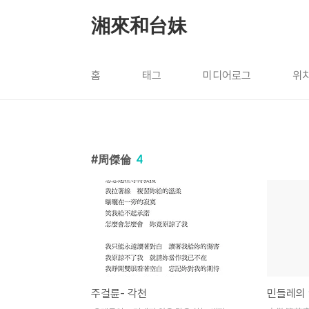
본문 바로가기
湘來和台妹
홈
태그
미디어로그
위
周傑倫
4
주걸륜- 각천
민들레의