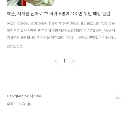
애플, 저작권 침해로 中 작가 8명에 100만 위안 배상 판결
애플이 중국에서 작가 저작권 침해로 또 한번 거액의 배상금을 내게 됐다.중국
현지 인민일보 보도에 따르면 베이징 제2중급인민법원은 27일 오전, '중국 작
가 8명과 출판회사의 저작권을 허가 없이 온라인 버전으로 판매했다'라는 혐의
로 기소된 애플 측에 103만 5천위안(1억7천8백만원)을 배상하라고 판결을
2013. 1. 7.
내렸다. 중국 작가들은 지난해 자신들의 저작물이 허가 없이 온라인으로 담긴
어플리케이션을 발견했으며 저작물이 대량으로 내려받아지면서 경제적으로
1
큰 손실을 입었다고 주장했하며, 30일 동안 애플 앱스토어에 사과문을 게재하
고 1천378만위안(23억6천5백만원)의 배상금을 낼 것을 요구했다. 이에 애플
은 "저작권 문제는 애플이 아닌 룩셈부르크에 위치한 자회사 '아이튠스 살
(iTunes SARL)'에 있다"고 ..
Designed by 티스토리
© Daum Corp.