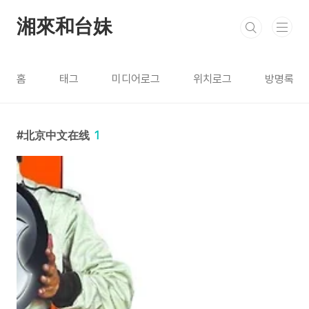
본문 바로가기
湘來和台妹
홈
태그
미디어로그
위치로그
방명록
北京中文在线
1