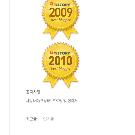
공지사항
시앙라이(조상래) 프로필 및 연락처
최근글
인기글