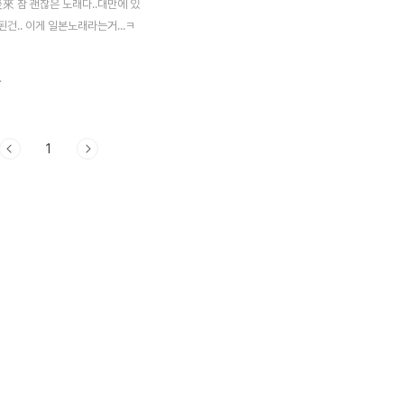
來 참 괜찮은 노래다..대만에 있
건.. 이게 일본노래라는거...ㅋ
.
1