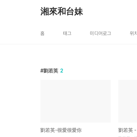
본문 바로가기
湘來和台妹
홈
태그
미디어로그
위
劉若英
2
劉若英-很愛很愛你
劉若英 -