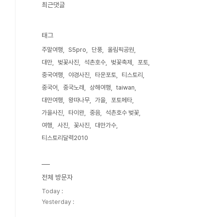
최근댓글
태그
주말여행
S5pro
단풍
올림픽공원
대만
벚꽃사진
석촌호수
벚꽃축제
포토
중국여행
야경사진
타운포토
티스토리
중국어
중국노래
상해여행
taiwan
대만여행
왕따나무
가을
포토메타
가을사진
타이완
중음
석촌호수 벚꽃
여행
사진
꽃사진
대만가수
티스토리달력2010
전체 방문자
Today :
Yesterday :