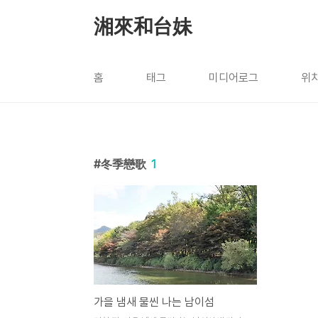
본문 바로가기
湘來和台妹
홈
태그
미디어로그
위
冬季戀歌
1
가을 냄새 물씬 나는 남이섬