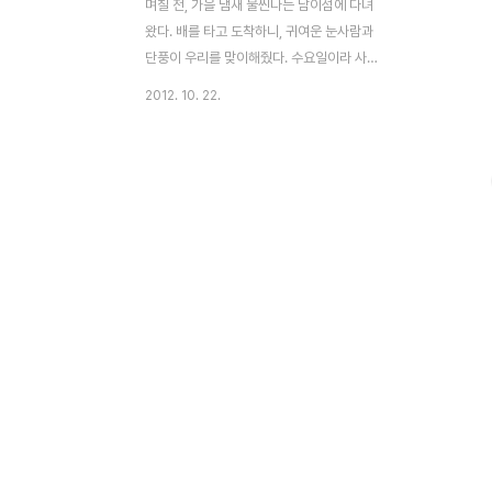
며칠 전, 가을 냄새 물씬나는 남이섬에 다녀
왔다. 배를 타고 도착하니, 귀여운 눈사람과
단풍이 우리를 맞이해줬다. 수요일이라 사람
이 많이 없겠지 하고 갔는데 외국인 관광객뿐
2012. 10. 22.
만 아니라 단체 관광객, 학생들, 유치원생들
이 많았다. 사람들의 무리를 따라 올라가다보
니 오른편에 단풍들이 눈에 들어왔다. 100인
의 가족들이 왕단풍나무를 심어서 가꾼다는
백풍밀원(百楓密苑). 백 그루의 단풍 나무가
있는 비밀의 화원. 나무마다 이름표가 걸려있
다. 이 나무들을 가꾸시는 분들의 이름인가
보다. 사람들이 북적이는 중앙길을 벗어나 강
가로 갔더니 쭉쭉뻗은 나무들로 나름 운치가
있었다. 저 멀리서 걸어오시는 수녀님까지 더
멋스러웠던 풍경. 꽃을 따먹고 벌 받고 있는
귀여운 토끼. 단풍숲 남이풍원(南怡楓苑）
이 나무 앞에선 많은 ..