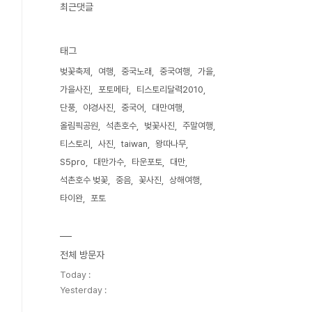
최근댓글
태그
벚꽃축제
여행
중국노래
중국여행
가을
가을사진
포토메타
티스토리달력2010
단풍
야경사진
중국어
대만여행
올림픽공원
석촌호수
벚꽃사진
주말여행
티스토리
사진
taiwan
왕따나무
S5pro
대만가수
타운포토
대만
석촌호수 벚꽃
중음
꽃사진
상해여행
타이완
포토
전체 방문자
Today :
Yesterday :