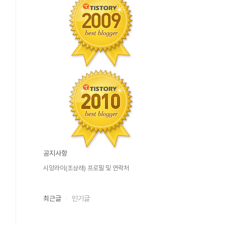
공지사항
시앙라이(조상래) 프로필 및 연락처
최근글
인기글