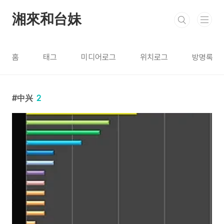
본문 바로가기
湘來和台妹
홈
태그
미디어로그
위치로그
방명록
中兴
2