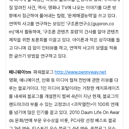
잘 알려진 사건, 역사, 영화나 TV에 나오는 이야기를 다른 방
향에서 접근하여 풀어내는 칼럼, '문제해결능력'을 쓰고 있다.
연역적 사고를 연구하는 모임인 '구조론연구소(gujoron.co
m)'에서 활동하며, '구조론 콘텐츠 포럼'의 간사를 맡아 콘텐츠
제작을 위한 토론회를 이끌고 있다. 아이폰과 작은 삼각대를 들
고 다니며 겁 없이 인터뷰를 하고, 연역적 사고의 모델을 적용
한 글쓰기 방법을 연구하고 있다.
페니웨이tm
파워블로그
http://www.pennyway.net
영화, 애니메이션, 만화 등 미디어 컬쳐 전반에 관한 리뷰를 다
루는 블로거이다. 1인 미디어 포털이라는 거창한 캐치프레이즈
를 내세워 블로그를 개설한지 벌써 4년이 지난 현재, 블로그의
랜드마크라 부를 수 있는 고정코너 <괴작열전>이 100회 연재
를 넘기며 많은 인기를 끌고 있다. 2010 Daum Life On Awar
ds 문화/연예 부문 우수상을 비롯, PC사랑 선정 베스트 블로
그 3년 연속, 티스토리 우수 블로그 4년 연속, 올블로그 우수