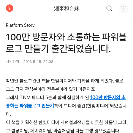
검색하기
湘來和台妹
티스토리
Platform Story
100만 방문자와 소통하는 파워블
로그 만들기 출간되었습니다.
시앙라이
2011. 5. 15. 22:08
작년말 블로그관련 책을 한빛미디어와 기획을 하게 되었다. 블로
그도 각자 관심분야와 전문분야가 있기 마련이죠
그래서 TNM 파트너 5분과 함께 집필하게 된
100만 방문자와 소
통하는 파워블로그 만들
기
책이 드디어 출간(한빛미디어)되었습니
다.
이 책을 기획하신 한빛미디어 서형철과장님을 비롯한 창틀님 그리
고 깜냥이님, 페이웨이님, 바람처럼님 다들 고생 많으셨습니다.