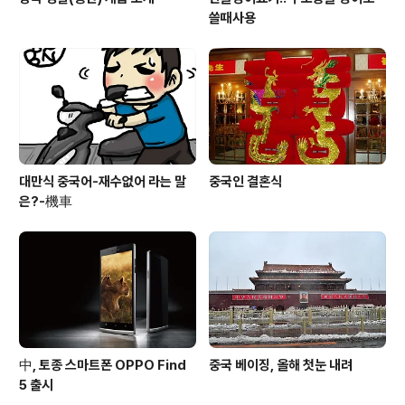
쓸때사용
대만식 중국어-재수없어 라는 말
중국인 결혼식
은?-機車
中, 토종 스마트폰 OPPO Find
중국 베이징, 올해 첫눈 내려
5 출시