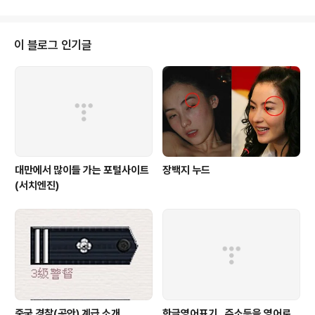
에게 질문했습니다. 저는 이날 저녁식사 모임을 어..
er)를 타고 퍼진 부아지지의 분신사건은 살인적인 실업률
로 신음하던 튀니지 국민들의 공분을 불러 일으켰다. 앞서
폭로사이트 위키리크스(Wikileaks)를 통해 대통령 일가
이 블로그 인기글
의 불법적인 재산축적, 정부관리들의 부패상을 담은 외교
문서가 일반에 공개되었고, 이에 불만에 가득 차 있던 시민
들은 이 사건을 계기로 거리로 쏟아져 나오기 시작했다. 또
경찰의 시위진압 과정에서 잇따라 발생한 사망자 소식은 ..
대만에서 많이들 가는 포털사이트
장백지 누드
(서치엔진)
중국 경찰(공안) 계급 소개
한글영어표기.. 주소등을 영어로