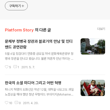
구독하기
더보기
Platform Story
의 다른 글
문체부 정병국 장관과 블로거의 만남 및 인디
밴드 공연관람
글 내용
5월 6일 징검다리 연휴중 금요일 저녁 문화체육관광부 정
병국 장관을 만나고 왔습니다. 물론 저혼자 만난 자리는 아
니고 블로거분들과 함께 저녁식사 자리가 마련되어 홍대쪽
5
1
2011. 5. 7.
어머니가 차려주는 식탁 한식집에서 모임을 가졌습니다.
조금 일찍 도착하는 저는 미리 자리에 앉았습니다. 참석하
신 블로거 13분 대부분 아시는 분들이라 오랜만에 블로거
한국의 소셜 미디어 그리고 어떤 혁명
모임하는 기분이라고 할까요? 6시가 조금 넘은 시각 약속
글 내용
된 저녁식당으로 정 장관님이 모습을 들어냈는데요 정치인
튀니지 혁명의 도화선은 작년 12월, 대학을 나오고도 과일
출신인 만큼 참석한 블로거들에게 일일이 악수를 나누었습
노점상을 해야 했던 청년 무함마드 부아지지(Mohamed
니다. 그리고 각자 명찰을 달고 있었는데 블로그 닉네임에
Bouazizi, 1984~2011)의 분신자살 사건이었다. 금세 잊
대한 연유를 묻더군요^^ 다양한 관심분야에서 활동하는 블
10
0
2011. 4. 20.
힐 수도 있었을 이 사건에 큰 정치적 무게를 실어준 것은 바
로거들이 평소 자신의 관심사에서 궁금한점 들을 정 장관
로 SNS(Social Network Service)였다. 트위터(Twitt