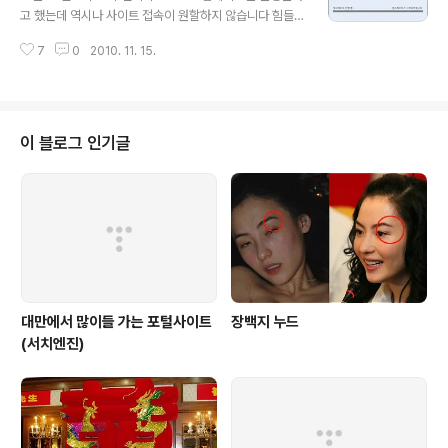
한다. 회사 사무실이나 집이라면 별 문제가 없겠지만 이동
고 했는데 역시나 사이트 접속이 원할하지 않습니다 힘들
중이라면 전화를 받을 수도 걸수도 없다. 그래서 생각한게
게 삼성 KIES 프로그램 구동하여 업데이트를 진행하였습
테더링 서비스 우선 갤럭시 S를 통해 무선 AP 기능을 작동
7
0
2010. 11. 15.
니다 기본 백업작업을 마치고 이제 업데이트를 시작합니
시키고 아이폰 설정에서 무선인터넷을 접속하였다. 아이폰
다. 금일자로 최신버전 PHONE SJ26으로 프로요 업데이
네트워크를 xianglai..
트 진행을 시작합니다. 펌웨어 업데이트시 주의사항을 숙
지하고 확인 체크버튼을 클릭 그리고 다음을 눌립니다. 다
운로드를 하고나서 업그레이드가 진행됩니다. 바뀌는 내용
이 블로그 인기글
은 아래와 같습니다. (1) OS 업그레이드 Android Eclair
(2.1) → Froyo(2.2) 텍스트 음성입력, Flash 10.1 지원
(Flash등 플러그인을 사용하기 위해서는 인터넷 설정의
‘플러그인 실행’을 ‘항상’으로 선택해야 합니다) 마켓, 보안
등 ..
대만에서 많이들 가는 포털사이트
장백지 누드
(서치엔진)