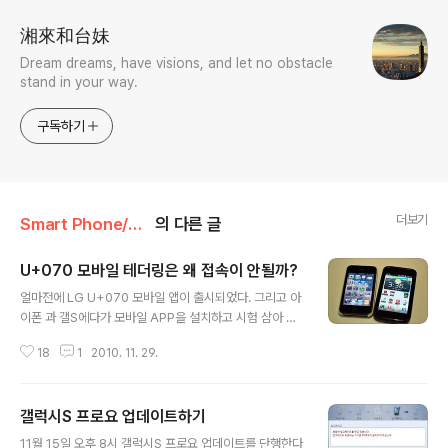
湘來和台妹
Dream dreams, have visions, and let no obstacle
stand in your way.
구독하기
더보기
Smart Phone/Android
의 다른 글
U+070 모바일 테더링은 왜 접속이 안될까?
글 내용
얼마전에 LG U+070 모바일 앱이 출시되었다. 그리고 아
이폰 과 갤S에다가 모바일 APP을 설치하고 시험 삼아 사
용해봤다 우선 Wifi가 접속된 지역에서 앱을 구동시켜보니
18
1
2010. 11. 29.
두개의 OS 에서 기본 UI가 동일하였다. 아이폰과 안드로
이드 UI가 구분되고 각 OS에 맡도록 기획되고 출시 되었
으면 좋겠지만 급하게 내놓았는지 동일한 구조로 구성되어
갤럭시S 프로요 업데이트하기
있다. 사실 전화만 잘되면 뭐가 불만이겠는가? 우선 U+07
글 내용
0 모바일 앱을 구동시키면 무선 인터넷이 접속되어 있어야
11월 15일 오후 8시 갤럭시S 프로요 업데이트를 단행한다