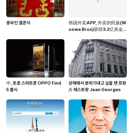
중국인 결혼식
韩国外卖APP, 外卖的民族(W
oowa Bros)获得3.2亿美金
投资
中, 토종 스마트폰 OPPO Find
상해에서 분위기내고 싶을 땐 프랑
5 출시
스 레스토랑 Jean Georges