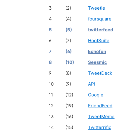
3
(2)
Tweetie
4
(4)
foursquare
5
(5)
twitterfeed
6
(7)
HootSuite
7
(6)
Echofon
8
(10)
Seesmic
9
(8)
TweetDeck
10
(9)
API
11
(12)
Google
12
(19)
FriendFeed
13
(16)
TweetMeme
14
(15)
Twitterrific