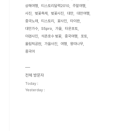
상해여행
티스토리달력2010
주말여행
사진
벚꽃축제
벚꽃사진
대만
대만여행
중국노래
티스토리
꽃사진
타이완
대만가수
S5pro
가을
타운포토
야경사진
석촌호수 벚꽃
중국여행
포토
올림픽공원
가을사진
여행
왕따나무
중국어
전체 방문자
Today :
Yesterday :