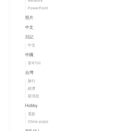
Network
PowerPoint
照片
中文
日記
中文
中國
중국기사
台灣
旅行
經濟
新消息
Hobby
電影
China-pops