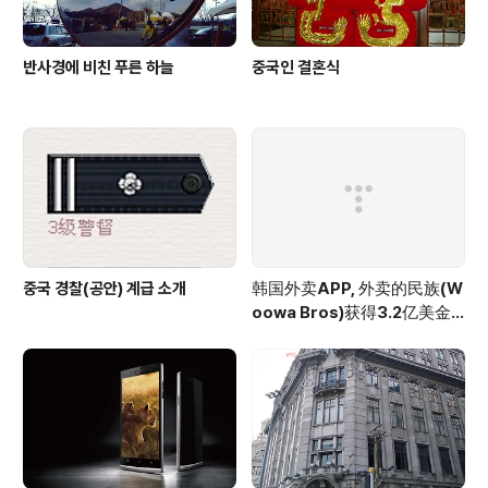
반사경에 비친 푸른 하늘
중국인 결혼식
중국 경찰(공안) 계급 소개
韩国外卖APP, 外卖的民族(W
oowa Bros)获得3.2亿美金
投资