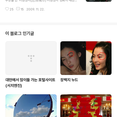
수상을 한 '비정성시(悲情城市) 비정성시 영화의 배경이
로 도착했을 1872년도..그때 , 신선한 물, 그는 즉시 녹색
되었던 대만 지우펀~(台灣九份) 게다가 작년 SBS 드라
우아함에 매료되었고 그때부터 딴수이에서 뿌리를 내리고
25
15
2009. 11. 22.
마 '온에어'에서도 이곳 지우펀이 나와 우리나라 사람들에
선교사업 각종 계몽활동을 펼치기도 했습니다. 漁人碼頭
게 더 알려진 곳이기도 합니다. 요즘은 지우펀을 가면 한국
此地點已被編輯，但尚未驗證。 顯示所有編輯內..
사람들로 북적북적 이라고 하네요. 비정성시는 2.28 사건
과 백색테러~ 서글픈 대만의 현대사를 담은 영화가 바로
비정성시 입니다. 영화내용으로만 엄청난 내용을 담을 수
이 블로그 인기글
있을 것 같네요. 유튜브에 비정성시의 영화가 짤막짤막하
게 많이 있네요. 그래서 하나 걸어봅니다. 비정성시(悲情
城市)라는 문구가 위에 보이시나요? "不好吃, 不用錢"
맛이 없으면, 돈을 안받겠다라는 뜻입니다 훈제된 닭들이
대롱대롱 메달려 있네요. 이것말고도 오리도..
대만에서 많이들 가는 포털사이트
장백지 누드
(서치엔진)