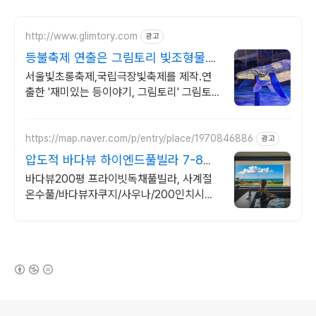
http://www.glimtory.com
광고
등불축제 연출은 그림토리 빛조형물.한
지등 제작 전문
서울빛초롱축제,국립극장빛축제를 제작.연
출한 '재미있는 등이야기, 그림토리' 그림토
리는 경관조명,빛조형물,한지등 제작 및 연출
전문기업입니다.
https://map.naver.com/p/entry/place/1970846886
광고
압도적 바다뷰 하이엔드풀빌라 7-8월
한정 수영장 포함
바다뷰200평 프라이빗독채풀빌라, 사계절
온수풀/바다뷰자쿠지/사우나/200인치시네
마 200평 잔디정원, 소파에서 바다뷰, 에메
랄드 감성 수영장, 핀란드 사우나, 불멍
(새창열림)
로그 정보