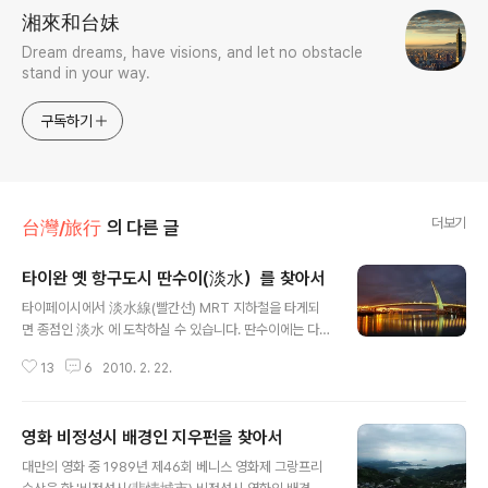
湘來和台妹
Dream dreams, have visions, and let no obstacle
stand in your way.
구독하기
더보기
台灣/旅行
의 다른 글
타이완 옛 항구도시 딴수이(淡水）를 찾아서
글 내용
타이페이시에서 淡水線(빨간선) MRT 지하철을 타게되
면 종점인 淡水 에 도착하실 수 있습니다. 딴수이에는 다양
한 볼거리..그리고 먹거리가 있는 관광명소 중 하나입니다.
13
6
2010. 2. 22.
타이페이에서 대중교통으로도 쉽게 닿을 수 있는 곳이라
한국사람들이 대만 여행시 한번쯤은 들리게 되는 곳이기도
한데요 대만 북부지방에 위치한 딴수이는 오래전부터 무역
영화 비정성시 배경인 지우펀을 찾아서
항으로 발달된 항구 도시 입니다. 예전 네덜란드..그리고 영
글 내용
국, 포르투칼, 일본 등의 통치를 받으면서 다양한 문화와 건
대만의 영화 중 1989년 제46회 베니스 영화제 그랑프리
축물이 존재하는 곳이기도 하죠 馬偕가 딴수이에 처음으