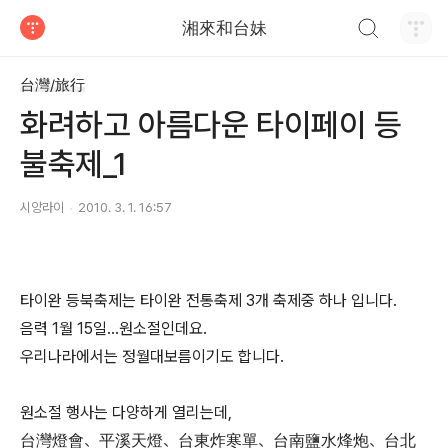
검색하기
湘來和台妹
티스토리
台灣/旅行
화려하고 아름다운 타이페이 등
불축제_1
시앙라이
2010. 3. 1. 16:57
타이완 등북축제는 타이완 전통축제 3개 축제중 하나 입니다.
음력 1월 15일...원소절인데요.
우리나라에서는 정월대보름이기도 합니다.
원소절 행사는 다양하게 열리는데,
台灣燈會、平溪天燈、台東炸寒單、台南鹽水烽炮、台北