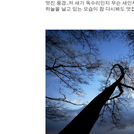
멋진 풍경..저 새가 독수리인지 무슨 새
하늘을 날고 있는 모습이 참 다시봐도 멋