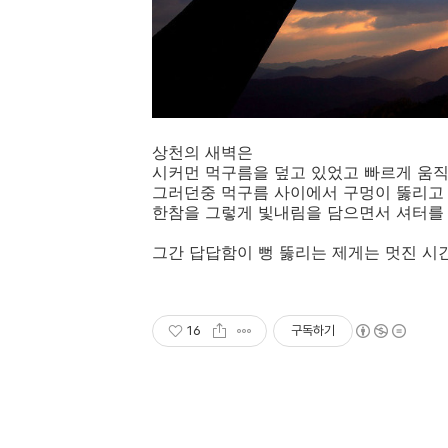
상천의 새벽은
시커먼 먹구름을 덮고 있었고 빠르게 움
그러던중 먹구름 사이에서 구멍이 뚫리고
한참을 그렇게 빛내림을 담으면서 셔터를
그간 답답함이 뻥 뚫리는 제게는 멋진 
16
구독하기