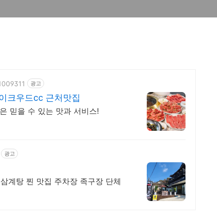
91009311
광고
이크우드cc 근처맛집
은 믿을 수 있는 맛과 서비스!
광고
삼계탕 찐 맛집 주차장 족구장 단체