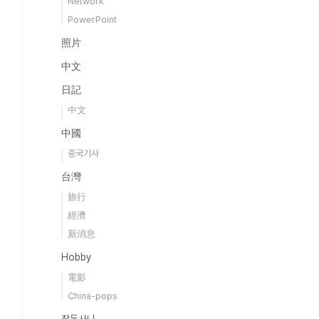
Network
PowerPoint
照片
中文
日記
中文
中國
중국기사
台灣
旅行
經濟
新消息
Hobby
電影
China-pops