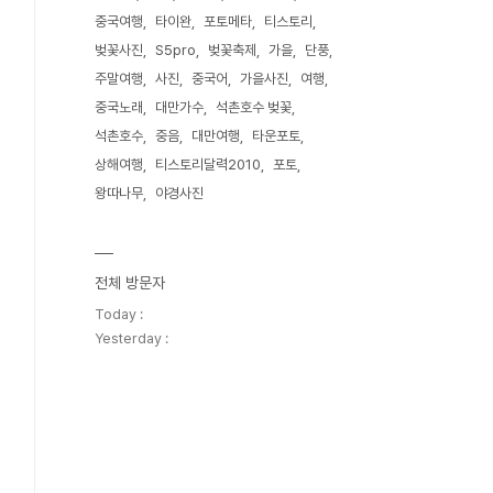
중국여행
타이완
포토메타
티스토리
벚꽃사진
S5pro
벚꽃축제
가을
단풍
주말여행
사진
중국어
가을사진
여행
중국노래
대만가수
석촌호수 벚꽃
석촌호수
중음
대만여행
타운포토
상해여행
티스토리달력2010
포토
왕따나무
야경사진
전체 방문자
Today :
Yesterday :