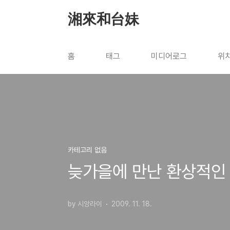
본문 바로가기
湘來和台妹
홈
태그
미디어로그
위
카테고리 없음
늦가을에 만난 환상적인
by 시앙라이
2009. 11. 18.