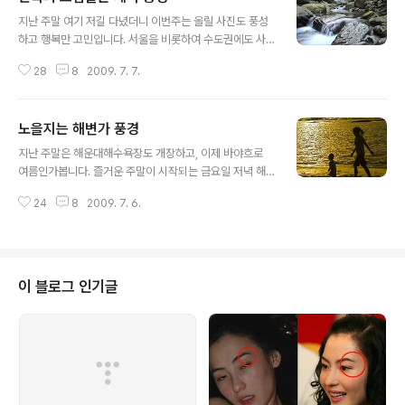
글 내용
지난 주말 여기 저길 다녔더니 이번주는 올릴 사진도 풍성
하고 행복만 고민입니다. 서울을 비롯하여 수도권에도 사
진찍을 곳이 많고 유명한 곳이 많지만. 우리나라 곳곳에 아
28
8
2009. 7. 7.
름다움 풍경은 많이 숨어있습니다. 이번에는 경남 의령을
지나 국도를 지나가다 찍어봤습니다 그래서 정확히 여기가
어딘지는 모른다는게 아쉽네요. 따스한 햇살 사이로 비춰
노을지는 해변가 풍경
든 계곡 한폭의 그림과 같은 멋진 풍경입니다. 그리고 그 아
글 내용
래로 물흐름을 잡아보았습니다. 이사진을 담는데 정말 여
지난 주말은 해운대해수욕장도 개장하고, 이제 바야흐로
러 장을 찍을수 밖에 없었습니다. 왜냐구요? 아직 서툴러서
여름인가봅니다. 즐거운 주말이 시작되는 금요일 저녁 해
촛점을 잘못맞추는 바람에 사진이 어둡게 되거나 혹은 하
변가의 모습을 담아 보았습니다. 물론 오늘도 도촬샷이 많
얗게 떠버려서 혼났습니다..ㅋㅋ 그리고 조금 더 내려가니
24
8
2009. 7. 6.
습니다..^^ㅡ.ㅡ;; 해가 지기전, 서서히 어두워지는 바닷가
돌 사이로 흐르는 물살도 이쁘게 담을 수 있었습니다. 그리
의 모습 한쌍의 연인은 노을지는 해변가에서 손을 꼬옥 붙
고 또 국도를 지나가다보니 연꽃과 수련이 ..
잡고 무슨 이야기를 하는지 다정해 보입니다. 그리고 모자
지간의 아름다운 모습입니다. 꼬마 아들은 열심히 해변을
아장아장 걷고 그 뒤로 엄마가 아이를 따라가는 모습 한폭
이 블로그 인기글
의 그림을 보는 것 같았습니다. 그리고 이젠 아빠까지 등장
~ 세식구의 아름다운 모습이죠~ 그리고 아까 연인커플은
둘이서 해변을 다시 거니는 모습이 한편으론 부러워보였습
니다. 이젠 해도 저 바다 수평선 밑으로 사라질려고 폼을 잡
네요. 그리고 저와같은 분이 사진을 찍기 ..