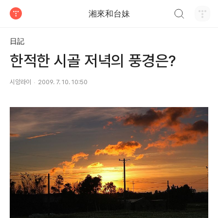
검색하기
湘來和台妹
티스토리
日記
한적한 시골 저녁의 풍경은?
시앙라이
2009. 7. 10. 10:50