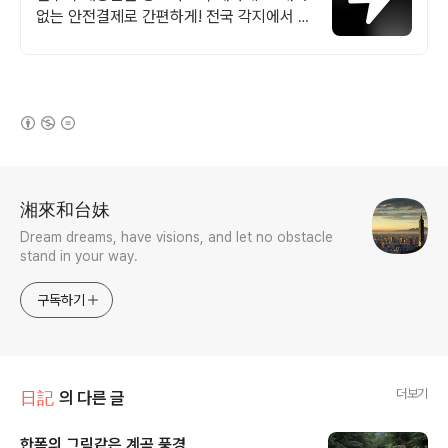
없는 안전결제로 간편하게! 전국 각지에서 올
라오는 전국구 최다 상품 매일 10만 개 이상
의 신규 상품 업로드
(새창열림)
로그 정보
湘來和台妹
Dream dreams, have visions, and let no obstacle
stand in your way.
구독하기
더보기
日記
의 다른 글
한폭의 그림같은 계곡 풍경