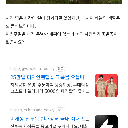
사진 찍은 시간이 얼마 경과되질 않았지만, 그사이 하늘의 색깔은
또 틀려보입니다.
이번주말은 아직 특별한 계획이 없는데 어디 사진찍기 좋은곳이
없을까요?
http://gyobokmall.co.kr/
광고
25만벌 디자인렌탈샵 교복몰 오늘배송
오늘도착 택배대여
자체공장 운영, 주문제작 방송의상, 무대의상
코스프레 밀리터리 5000원 파격할인 졸사
코스프레, 졸업가운 각종 의상대여 25만벌
보유, 100%세탁 반납 무료
https://m.bunjang.co.kr/
광고
미개봉 전투복 번개장터 국내 최대 브
랜드 중고거래
전투복 새상품을 중고가로 구매하세요. 대화