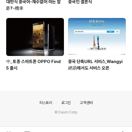
대만식 중국어-재수없어 라는 말
중국인 결혼식
은?-機車
中, 토종 스마트폰 OPPO Find
중국 단축URL 서비스,Wangyi
5 출시
網易에서도 서비스 오픈
의안내
티스토리
로그인
고객센터
© Daum Corp.