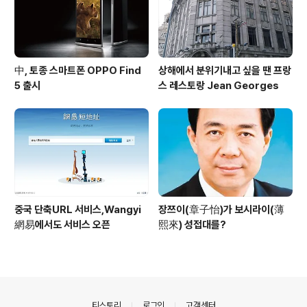
中, 토종 스마트폰 OPPO Find
상해에서 분위기내고 싶을 땐 프랑
5 출시
스 레스토랑 Jean Georges
중국 단축URL 서비스,Wangyi
장쯔이(章子怡)가 보시라이(薄
網易에서도 서비스 오픈
熙來) 성접대를?
의안내
티스토리
로그인
고객센터