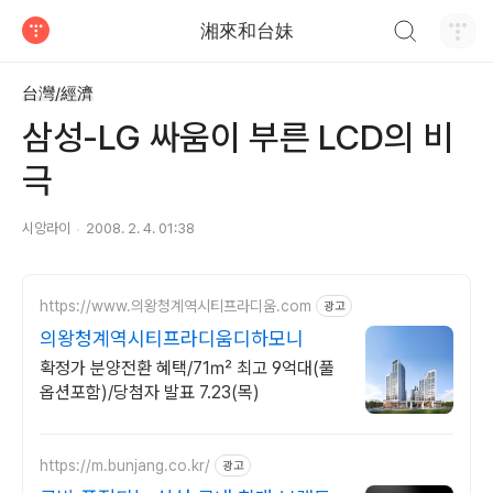
검색하기
湘來和台妹
티스토리
台灣/經濟
삼성-LG 싸움이 부른 LCD의 비
극
시앙라이
2008. 2. 4. 01:38
https://www.의왕청계역시티프라디움.com
광고
의왕청계역시티프라디움디하모니
확정가 분양전환 혜택/71㎡ 최고 9억대(풀
옵션포함)/당첨자 발표 7.23(목)
https://m.bunjang.co.kr/
광고