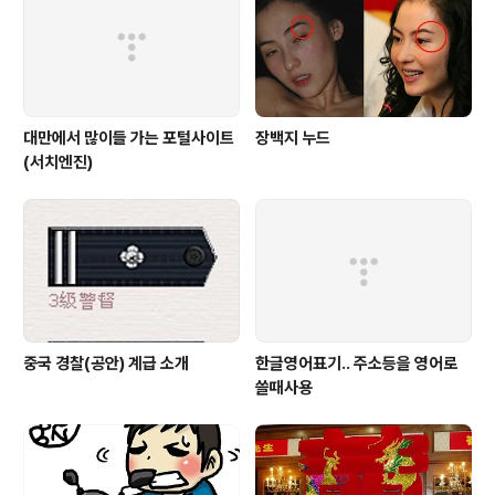
제는 애플이 아닌 룩셈부르크에 위치한 자회사 '아이튠스
살(iTunes SARL)'에 있다"고 ..
대만에서 많이들 가는 포털사이트
장백지 누드
(서치엔진)
중국 경찰(공안) 계급 소개
한글영어표기.. 주소등을 영어로
쓸때사용