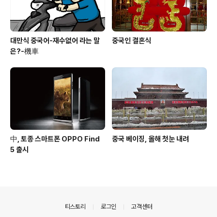
대만식 중국어-재수없어 라는 말
중국인 결혼식
은?-機車
中, 토종 스마트폰 OPPO Find
중국 베이징, 올해 첫눈 내려
5 출시
의안내
티스토리
로그인
고객센터