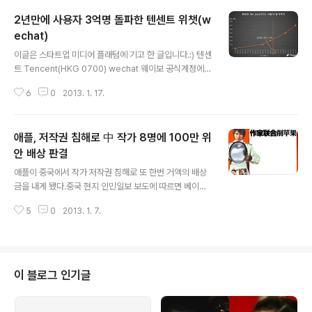
2년만에 사용자 3억명 돌파한 텐센트 위챗(w
echat)
글 내용
이글은 스타트업 미디어 플래텀에 기고 한 글입니다.:) 텐센
트 Tencent(HKG 0700) wechat 웨이보 공식계정에서
(腾讯微信团队)지난 1월 15일 웨이신(we chat) 사용자
6
0
2013. 1. 17.
가 3억명을 돌파했다고 공식적으로 발표했다.Whatsapp
스타일의 응용 프로그램으로 2011년 1월 21일 출시후 텐
센트의 QQ계정 연동을 통해 중국 현지에서 많은 사용자층
애플, 저작권 침해로 中 작가 8명에 100만 위
을 확보했으며, 2012년 4월 글로벌로 진출하면서 페이스
북(facebook) 연동으로 좀 더 많은 사용자들을 확보해 나
안 배상 판결
글 내용
가기 시작했다. 텐센트가 웨이신에 거는 가장 큰 기대는 많
애플이 중국에서 작가 저작권 침해로 또 한번 거액의 배상
은 가입자를 확보해 텐센트 글로벌 시장진출의 길을 확보
금을 내게 됐다.중국 현지 인민일보 보도에 따르면 베이징
하는 것이다. 이에 최근 텐센트는 국내 기반 웨이신의 이름
제2중급인민법원은 27일 오전, '중국 작가 8명과 출판회
을 위챗(Wechat)으로 변경하고 지원언어를 영어로 전환
5
0
2013. 1. 7.
사의 저작권을 허가 없이 온라인 버전으로 판매했다'라는
해 해외..
혐의로 기소된 애플 측에 103만 5천위안(1억7천8백만원)
을 배상하라고 판결을 내렸다. 중국 작가들은 지난해 자신
들의 저작물이 허가 없이 온라인으로 담긴 어플리케이션을
발견했으며 저작물이 대량으로 내려받아지면서 경제적으
이 블로그 인기글
로 큰 손실을 입었다고 주장했하며, 30일 동안 애플 앱스
토어에 사과문을 게재하고 1천378만위안(23억6천5백만
원)의 배상금을 낼 것을 요구했다. 이에 애플은 "저작권 문