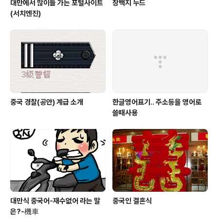
대만에서 많이들 가는 포털사이트
장백지 누드
(서치엔진)
중국 경찰(공안) 계급 소개
한글영어표기.. 주소등을 영어로
쓸때사용
대만식 중국어-재수없어 라는 말
중국인 결혼식
은?-機車