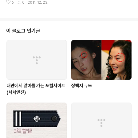
6
0
2011. 12. 23.
눈이 내린다고 하니 크리스마스 기분은 맘껏 낼 수 있지 않
을까요? 저는 집에서 뒹굴뒹굴 모드로 쉬어야겠네요. 다들
즐거운 주말, 성탄절 보내세요 :)
이 블로그 인기글
대만에서 많이들 가는 포털사이트
장백지 누드
(서치엔진)