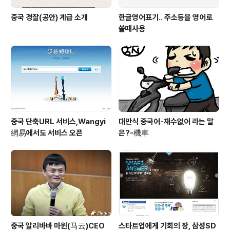
중국 경찰(공안) 계급 소개
한글영어표기.. 주소등을 영어로
쓸때사용
중국 단축URL 서비스,Wangyi
대만식 중국어-재수없어 라는 말
網易에서도 서비스 오픈
은?-機車
중국 알리바바 마윈(马云)CEO
스타트업에게 기회의 장, 삼성SD