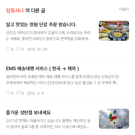
더보기
잡동사니
의 다른 글
달고 맛있는 창원 단감 주문 받습니다.
글 내용
단감은 비타민C의 함유량이 감귤의 2배, 사과보다는 무려
6~8배로, 풍부한 비타민C 함량으로 면역력을 강화하여
감기나 각종 질병 예방에 효능이 있을 뿐만 아니라 간장에
0
0
2012. 10. 29.
서 해독작용을 활발히 해주어 숙취해소에 도움을 준다고
합니다. 그리고 배나 차를 타기 전 단감을 드시면 멀미 예방
효과가 있고 상처가 났을때 단감을 섭취하면 지혈효과로
EMS 배송대행 서비스 ( 한국 -> 해외 )
피를 멎도록 도움을 준다고 합니다. 이밖에도 단감에는 비
글 내용
타민A 또한 풍부해서 병에 대한 저항력을 높여주고 피부를
얼마전에 아주 유용한 해외 배송 대행 서비스를 알게 되었다.경남 산청군의 한
강하고 탄력 있게 해준다고 합니다. 사람들이 많이 하는 오
우체국에서 제공하는 서비스인데 EMS로 받고 싶은 물건을 그 곳 우체국 해외
해가 "감을 먹으면 변비에 걸린다"입니다.단감보다는 홍시
배송팀으로 보내면 거기서 물건 상태도 대신 확인하고 포장해서 배송해준다고
꼭지 아래의 하얀 부분이 변비를 많이 일으킨다고 알려져
0
0
2012. 3. 9.
한다. 신안 우체국 해외 배송대행 서비스 http://blog.naver.com/shpost
있습니다.간혹 떫은 맛이 나는 감이 있는데 이것이 탄닌(T
office/50085681987 친구나 가족에게 부탁하기 번거롭거나 미안할때, 여
annin)이라는 성분 때문인데, 탄..
러가지 물건을 동시에 받고 싶을 때 이용하면 좋은 서비스일거 같다. 따로 부가
즐거운 성탄절 보내세요
되는 수수료도 없다고 한다.지인이 다른 저렴한 해외배송 서비스를 이용해봤는
글 내용
데 배송시간도 오래 걸렸고 여러 지역을 거치면서 물건도 찌그러지고 상태도 불
2011년 한해도 저물어가고 있습니다. 올해는 개인적인 일
량하였다고 한다. 반면 이 서비스를 추천한 지인은 주문한 여러 물건을 한번에
이 많아서 블로그를 좀 쉬었지만, 다시 으쌰으쌰 내년도를
완..
준비해볼까 합니다. 오늘 밤에는 서울 경기 지방에는 많은