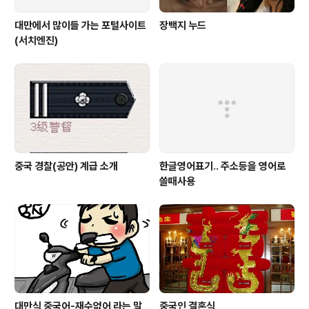
대만에서 많이들 가는 포털사이트
장백지 누드
(서치엔진)
중국 경찰(공안) 계급 소개
한글영어표기.. 주소등을 영어로
쓸때사용
대만식 중국어-재수없어 라는 말
중국인 결혼식