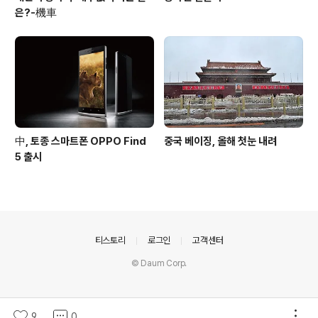
은?-機車
中, 토종 스마트폰 OPPO Find
중국 베이징, 올해 첫눈 내려
5 출시
의안내
티스토리
로그인
고객센터
© Daum Corp.
9
0