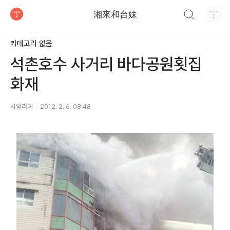
검색하기
湘來和台妹
티스토리
카테고리 없음
석촌호수 사거리 바다공원횟집
화재
시앙라이
2012. 2. 6. 08:48